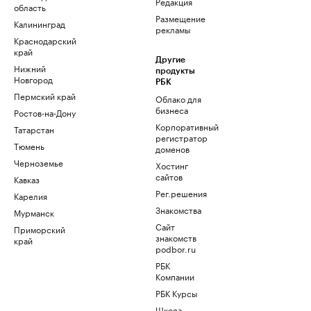
Редакция
область
Размещение
Калининград
рекламы
Краснодарский
край
Другие
Нижний
продукты
Новгород
РБК
Пермский край
Облако для
бизнеса
Ростов-на-Дону
Корпоративный
Татарстан
регистратор
Тюмень
доменов
Черноземье
Хостинг
сайтов
Кавказ
Рег.решения
Карелия
Знакомства
Мурманск
Сайт
Приморский
знакомств
край
podbor.ru
РБК
Компании
РБК Курсы
Школа