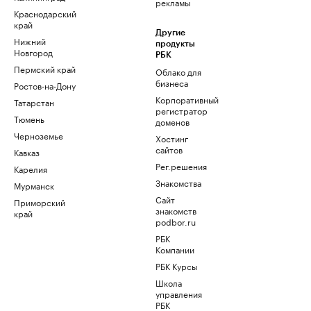
рекламы
Краснодарский
край
Другие
Нижний
продукты
Новгород
РБК
Пермский край
Облако для
бизнеса
Ростов-на-Дону
Корпоративный
Татарстан
регистратор
Тюмень
доменов
Черноземье
Хостинг
сайтов
Кавказ
Рег.решения
Карелия
Знакомства
Мурманск
Сайт
Приморский
знакомств
край
podbor.ru
РБК
Компании
РБК Курсы
Школа
управления
РБК