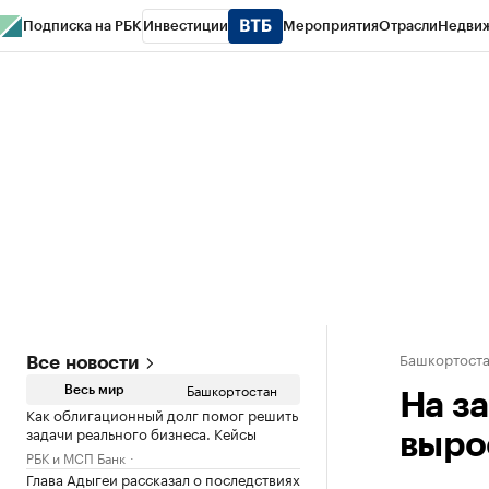
Подписка на РБК
Инвестиции
Мероприятия
Отрасли
Недви
РБК Курсы
РБК Life
Тренды
Визионеры
Национальные проекты
Горо
Спецпроекты СПб
Конференции СПб
Спецпроекты
Проверка конт
Башкортост
Все новости
Башкортостан
Весь мир
На з
Как облигационный долг помог решить
задачи реального бизнеса. Кейсы
выро
РБК и МСП Банк
Глава Адыгеи рассказал о последствиях