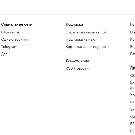
Социальные сети
Подписки
РБ
ВКонтакте
Скрыть баннеры на РБК
О 
Одноклассники
Подписка на РБК
Ко
Telegram
Корпоративная подписка
Ре
Дзен
Ра
Уведомления
RSS Новости
Др
Об
Ко
до
Хо
Ре
Зн
Са
РБ
РБ