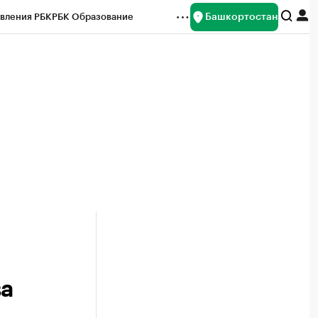
Башкортостан
вления РБК
РБК Образование
редитные рейтинги
Франшизы
Газета
ок наличной валюты
ва