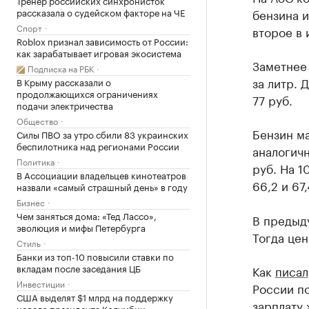
Тренер российских синхронисток
рассказала о судейском факторе на ЧЕ
бензина и
Спорт
второе в 
Roblox признал зависимость от России:
как зарабатывает игровая экосистема
Заметнее 
Подписка на РБК
за литр. 
В Крыму рассказали о
продолжающихся ограничениях
77 руб.
подачи электричества
Общество
Бензин ма
Силы ПВО за утро сбили 83 украинских
беспилотника над регионами России
аналогичн
Политика
руб. На 1
В Ассоциации владельцев кинотеатров
66,2 и 67
назвали «самый страшный день» в году
Бизнес
Чем заняться дома: «Тед Лассо»,
В предыд
эволюция и мифы Петербурга
Тогда цен
Стиль
Банки из топ-10 повысили ставки по
вкладам после заседания ЦБ
Как
писал
Инвестиции
России по
США выделят $1 млрд на поддержку
зарплату 
нового президента Колумбии