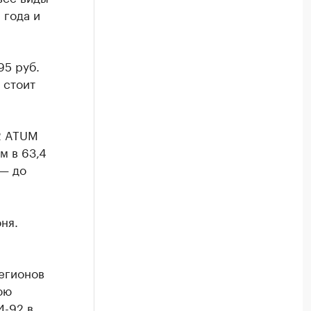
 года и
95 руб.
 стоит
92 ATUM
м в 63,4
 — до
ня.
регионов
юю
И-92 в