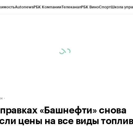
жимость
Autonews
РБК Компании
Телеканал
РБК Вино
Спорт
Школа упра
д
Стиль
Крипто
РБК Бизнес-среда
Дискуссионный клуб
Исследования
К
рагентов
Политика
Экономика
Бизнес
Технологии и медиа
Финансы
Рын
ан
аправках «Башнефти» снова
сли цены на все виды топли