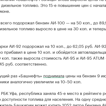
 дизельное топливо. Это 15-е повышение цен с начала
июне.
всего подорожал бензин АИ-100 — на 50 коп., до 89,
Дизельное топливо выросло в цене на 30 коп. и теперь
рки АИ-92 подорожал на 10 коп., до 62,05 руб. АИ-
о прибавил в цене 10 коп. и обойдется автовладельца
0 коп. также выросла стоимость АИ-95 и АИ-95 ATUM
,45 руб. соответственно.
ущий раз «Башнефть»
поднимала
цены на бензин 9 ию
ники аналогично увеличили на 10–50 коп.
РБК Уфа, республика заняла 45-е место в рейтинге 
 доступности топлива для населения. На одну средн
житель Башкирии может купить 1052 литра бензина А