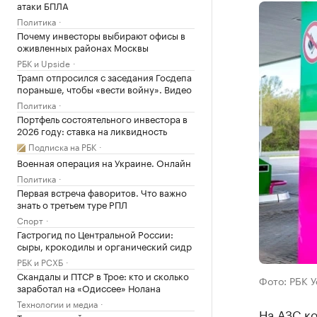
атаки БПЛА
Политика
Почему инвесторы выбирают офисы в
оживленных районах Москвы
РБК и Upside
Трамп отпросился с заседания Госдепа
пораньше, чтобы «вести войну». Видео
Политика
Портфель состоятельного инвестора в
2026 году: ставка на ликвидность
Подписка на РБК
Военная операция на Украине. Онлайн
Политика
Первая встреча фаворитов. Что важно
знать о третьем туре РПЛ
Спорт
Гастрогид по Центральной России:
сыры, крокодилы и органический сидр
РБК и РСХБ
Скандалы и ПТСР в Трое: кто и сколько
Фото: РБК 
заработал на «Одиссее» Нолана
Технологии и медиа
На АЗС к