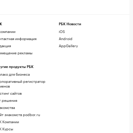
К
РБК Новости
компании
iOS
нтактная информация
Android
дакция
AppGallery
змещение рекламы
угие продукты РБК
лако для бизнеса
рпоративный регистратор
менов
стинг сайтов
г.решения
акомства
йт знакомств podbor.ru
К Компании
К Курсы