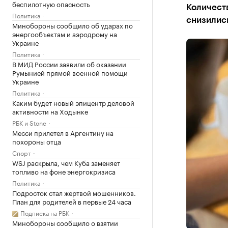
беспилотную опасность
Количеств
Политика
снизилис
Минобороны сообщило об ударах по
энергообъектам и аэродрому на
Украине
Политика
В МИД России заявили об оказании
Румынией прямой военной помощи
Украине
Политика
Каким будет новый эпицентр деловой
активности на Ходынке
РБК и Stone
Месси прилетел в Аргентину на
похороны отца
Спорт
WSJ раскрыла, чем Куба заменяет
топливо на фоне энергокризиса
Политика
Подросток стал жертвой мошенников.
План для родителей в первые 24 часа
Подписка на РБК
Минобороны сообщило о взятии