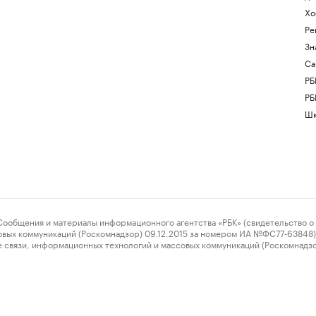
Хо
Ре
Зн
Са
РБ
РБ
Шк
ения и материалы информационного агентства «РБК» (свидетельство о 
овых коммуникаций (Роскомнадзор) 09.12.2015 за номером ИА №ФС77-63848) 
 связи, информационных технологий и массовых коммуникаций (Роскомнадз