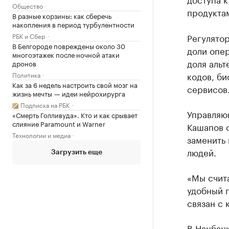
Общество
продукта
В разные корзины: как сберечь
накопления в период турбулентности
РБК и Сбер
Регулятор
В Белгороде повреждены около 30
доли опе
многоэтажек после ночной атаки
доля альт
дронов
кодов, б
Политика
Как за 6 недель настроить свой мозг на
сервисов
жизнь мечты — идеи нейрохирурга
Подписка на РБК
Управляю
«Смерть Голливуда». Кто и как срывает
слияние Paramount и Warner
Кашапов о
Технологии и медиа
заменить 
людей.
Загрузить еще
«Мы счита
удобный п
связан с 
В Нацбанк