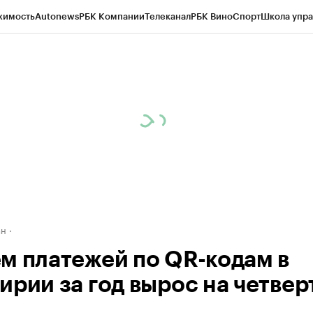
жимость
Autonews
РБК Компании
Телеканал
РБК Вино
Спорт
Школа упра
д
Стиль
Крипто
РБК Бизнес-среда
Дискуссионный клуб
Исследования
К
рагентов
Политика
Экономика
Бизнес
Технологии и медиа
Финансы
Рын
ан
м платежей по QR-кодам в
ирии за год вырос на четвер