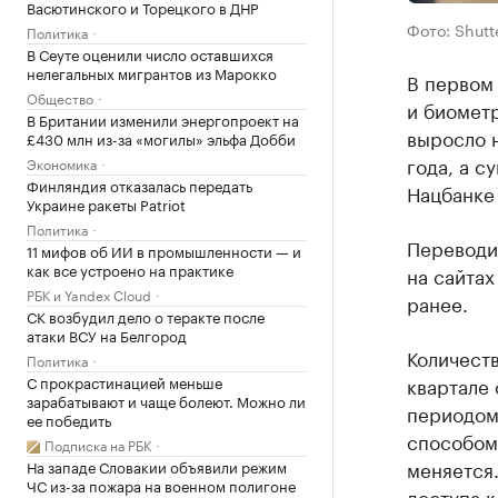
Васютинского и Торецкого в ДНР
Фото: Shutt
Политика
В Сеуте оценили число оставшихся
нелегальных мигрантов из Марокко
В первом
Общество
и биометр
В Британии изменили энергопроект на
выросло 
£430 млн из-за «могилы» эльфа Добби
года, а с
Экономика
Финляндия отказалась передать
Нацбанке
Украине ракеты Patriot
Политика
Переводи
11 мифов об ИИ в промышленности — и
как все устроено на практике
на сайтах
РБК и Yandex Cloud
ранее.
СК возбудил дело о теракте после
атаки ВСУ на Белгород
Количеств
Политика
С прокрастинацией меньше
квартале
зарабатывают и чаще болеют. Можно ли
периодом
ее победить
способом 
Подписка на РБК
меняется.
На западе Словакии объявили режим
ЧС из-за пожара на военном полигоне
доступа к