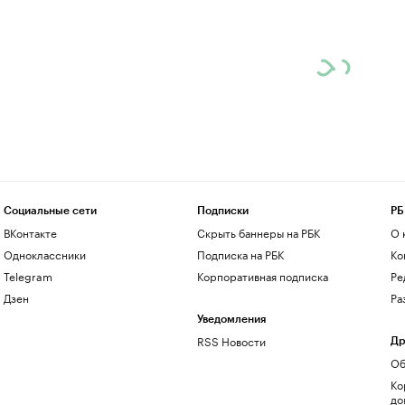
Социальные сети
Подписки
РБ
ВКонтакте
Скрыть баннеры на РБК
О 
Одноклассники
Подписка на РБК
Ко
Telegram
Корпоративная подписка
Ре
Дзен
Ра
Уведомления
RSS Новости
Др
Об
Ко
до