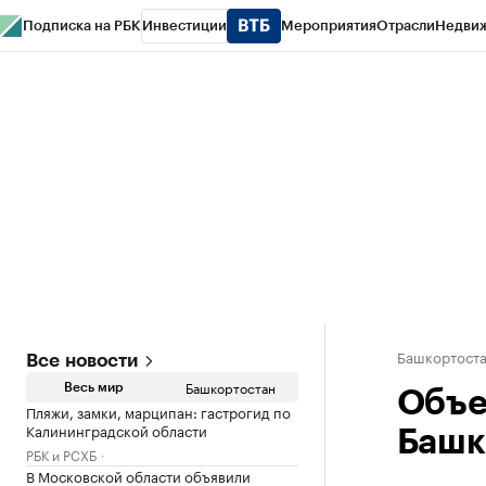
Подписка на РБК
Инвестиции
Мероприятия
Отрасли
Недви
РБК Курсы
РБК Life
Тренды
Визионеры
Национальные проекты
Горо
Спецпроекты СПб
Конференции СПб
Спецпроекты
Проверка конт
Башкортост
Все новости
Башкортостан
Весь мир
Объе
Пляжи, замки, марципан: гастрогид по
Калининградской области
Башк
РБК и РСХБ
В Московской области объявили