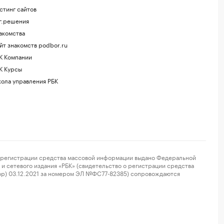
стинг сайтов
г.решения
акомства
йт знакомств podbor.ru
К Компании
К Курсы
ола управления РБК
регистрации средства массовой информации выдано Федеральной
и сетевого издания «РБК» (свидетельство о регистрации средства
ор) 03.12.2021 за номером ЭЛ №ФС77-82385) сопровождаются