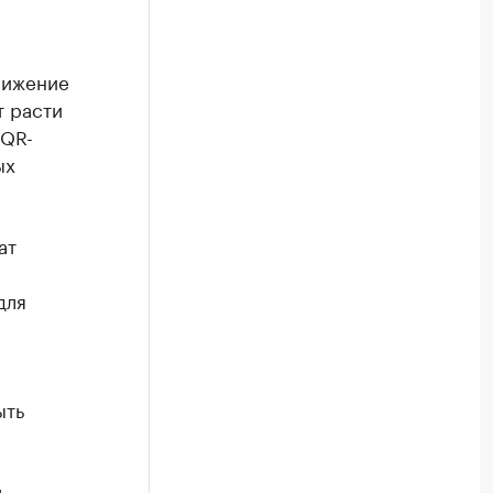
нижение
т расти
 QR-
ых
ат
для
ыть
ь