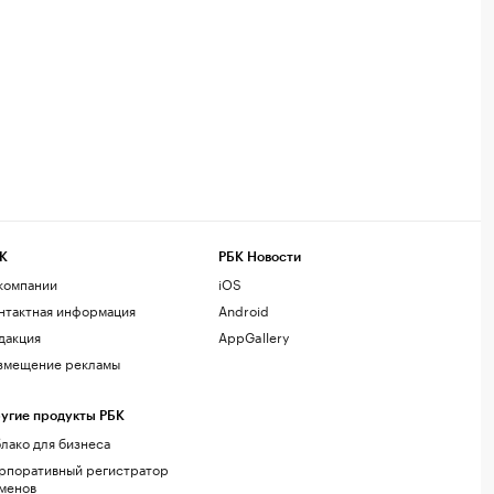
К
РБК Новости
компании
iOS
нтактная информация
Android
дакция
AppGallery
змещение рекламы
угие продукты РБК
лако для бизнеса
рпоративный регистратор
менов