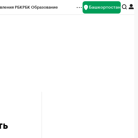
Башкортостан
вления РБК
РБК Образование
редитные рейтинги
Франшизы
Газета
ок наличной валюты
ть