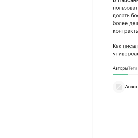
пользова
делать бе
более де
контракты
Как
писал
универсал
Авторы
Теги
Анаст