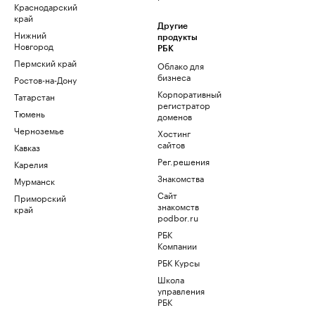
Краснодарский
край
Другие
Нижний
продукты
Новгород
РБК
Пермский край
Облако для
бизнеса
Ростов-на-Дону
Корпоративный
Татарстан
регистратор
Тюмень
доменов
Черноземье
Хостинг
сайтов
Кавказ
Рег.решения
Карелия
Знакомства
Мурманск
Сайт
Приморский
знакомств
край
podbor.ru
РБК
Компании
РБК Курсы
Школа
управления
РБК