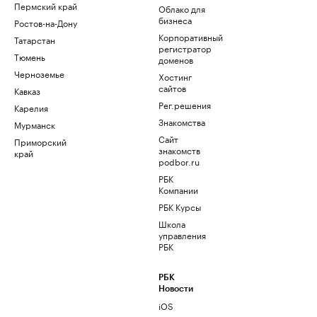
Пермский край
Облако для
бизнеса
Ростов-на-Дону
Корпоративный
Татарстан
регистратор
Тюмень
доменов
Черноземье
Хостинг
сайтов
Кавказ
Рег.решения
Карелия
Знакомства
Мурманск
Сайт
Приморский
знакомств
край
podbor.ru
РБК
Компании
РБК Курсы
Школа
управления
РБК
РБК
Новости
iOS