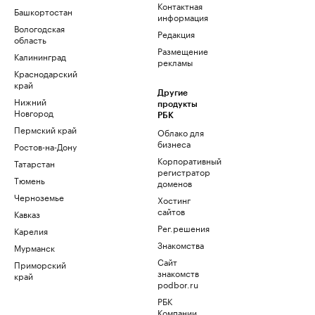
Контактная
Башкортостан
информация
Вологодская
Редакция
область
Размещение
Калининград
рекламы
Краснодарский
край
Другие
Нижний
продукты
Новгород
РБК
Пермский край
Облако для
бизнеса
Ростов-на-Дону
Корпоративный
Татарстан
регистратор
Тюмень
доменов
Черноземье
Хостинг
сайтов
Кавказ
Рег.решения
Карелия
Знакомства
Мурманск
Сайт
Приморский
знакомств
край
podbor.ru
РБК
Компании