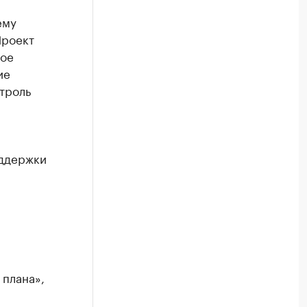
ему
Проект
ное
ие
троль
-
оддержки
 плана»,