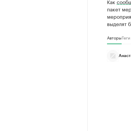
Как
сооб
пакет мер
мероприя
выделят б
Авторы
Теги
Анаст