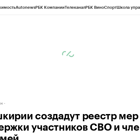
жимость
Autonews
РБК Компании
Телеканал
РБК Вино
Спорт
Школа упра
д
Стиль
Крипто
РБК Бизнес-среда
Дискуссионный клуб
Исследования
К
рагентов
Политика
Экономика
Бизнес
Технологии и медиа
Финансы
Рын
ан
шкирии создадут реестр мер
ержки участников СВО и чл
емей