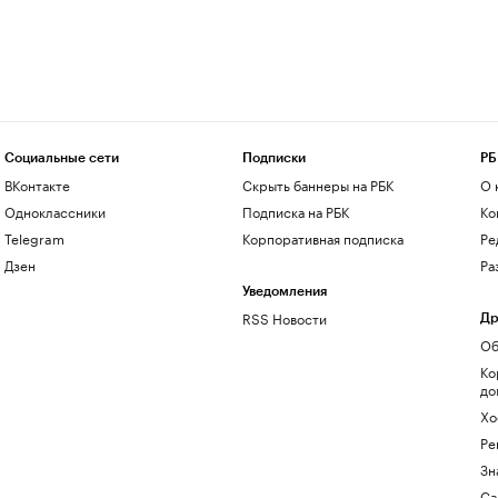
Социальные сети
Подписки
РБ
ВКонтакте
Скрыть баннеры на РБК
О 
Одноклассники
Подписка на РБК
Ко
Telegram
Корпоративная подписка
Ре
Дзен
Ра
Уведомления
RSS Новости
Др
Об
Ко
до
Хо
Ре
Зн
Са