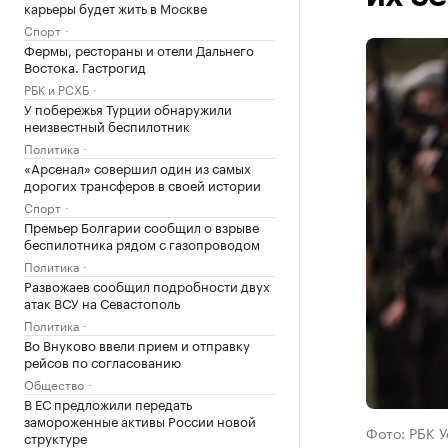
карьеры будет жить в Москве
Спорт
Фермы, рестораны и отели Дальнего
Востока. Гастрогид
РБК и РСХБ
У побережья Турции обнаружили
неизвестный беспилотник
Политика
«Арсенал» совершил один из самых
дорогих трансферов в своей истории
Спорт
Премьер Болгарии сообщил о взрыве
беспилотника рядом с газопроводом
Политика
Развожаев сообщил подробности двух
атак ВСУ на Севастополь
Политика
Во Внуково ввели прием и отправку
рейсов по согласованию
Общество
В ЕС предложили передать
замороженные активы России новой
Фото: РБК 
структуре