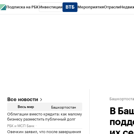
Подписка на РБК
Инвестиции
Мероприятия
Отрасли
Недви
РБК Курсы
РБК Life
Тренды
Визионеры
Национальные проекты
Горо
Спецпроекты СПб
Конференции СПб
Спецпроекты
Проверка конт
Башкортост
Все новости
Башкортостан
Весь мир
В Ба
Облигации вместо кредита: как малому
бизнесу разместить публичный долг
подд
РБК и МСП Банк
Овечкин заявил, что после завершения
их с