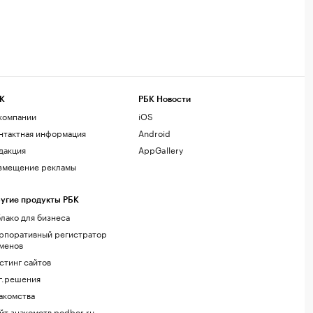
К
РБК Новости
компании
iOS
нтактная информация
Android
дакция
AppGallery
змещение рекламы
угие продукты РБК
лако для бизнеса
рпоративный регистратор
менов
стинг сайтов
г.решения
акомства
йт знакомств podbor.ru