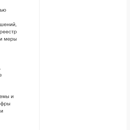
тью
ешений,
 реестр
 и меры
,
е
емы и
ифры
 и