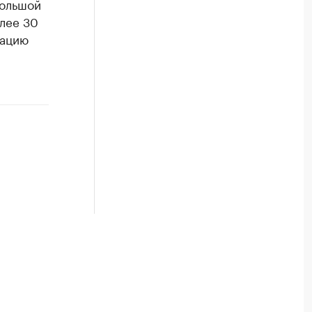
большой
олее 30
зацию