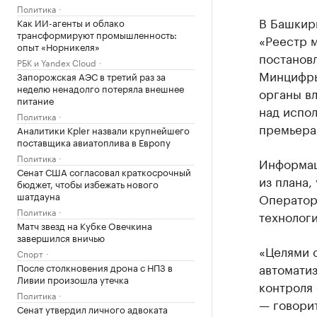
Политика
В Башкир
Как ИИ-агенты и облако
трансформируют промышленность:
«Реестр 
опыт «Норникеля»
постановл
РБК и Yandex Cloud
Минцифры
Запорожская АЭС в третий раз за
неделю ненадолго потеряла внешнее
органы вл
питание
над испол
Политика
премьера
Аналитики Kpler назвали крупнейшего
поставщика авиатоплива в Европу
Политика
Информац
Сенат США согласовал краткосрочный
из плана,
бюджет, чтобы избежать нового
шатдауна
Оператор
Политика
технолог
Матч звезд на Кубке Овечкина
завершился вничью
«Целями 
Спорт
автоматиз
После столкновения дрона с НПЗ в
Ливии произошла утечка
контроля 
Политика
— говорит
Сенат утвердил личного адвоката