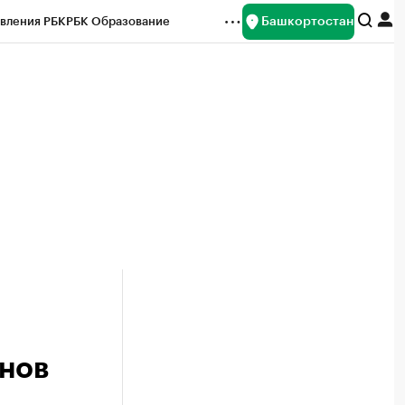
Башкортостан
вления РБК
РБК Образование
редитные рейтинги
Франшизы
Газета
ок наличной валюты
енов