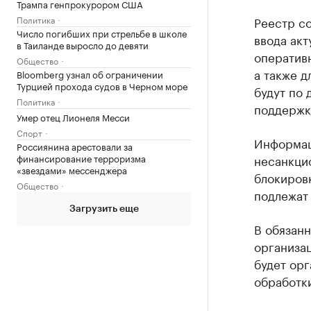
Трампа генпрокурором США
Политика
Реестр с
Число погибших при стрельбе в школе
ввода ак
в Таиланде выросло до девяти
оператив
Общество
а также 
Bloomberg узнал об ограничении
Турцией прохода судов в Черном море
будут по
Политика
поддержк
Умер отец Лионеля Месси
Спорт
Информац
Россиянина арестовали за
финансирование терроризма
несанкци
«звездами» мессенджера
блокировк
Общество
подлежат
Загрузить еще
В обязан
организа
будет ор
обработки