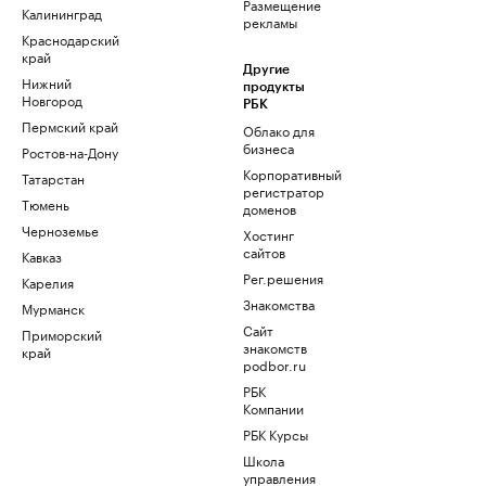
Размещение
Калининград
рекламы
Краснодарский
край
Другие
Нижний
продукты
Новгород
РБК
Пермский край
Облако для
бизнеса
Ростов-на-Дону
Корпоративный
Татарстан
регистратор
Тюмень
доменов
Черноземье
Хостинг
сайтов
Кавказ
Рег.решения
Карелия
Знакомства
Мурманск
Сайт
Приморский
знакомств
край
podbor.ru
РБК
Компании
РБК Курсы
Школа
управления