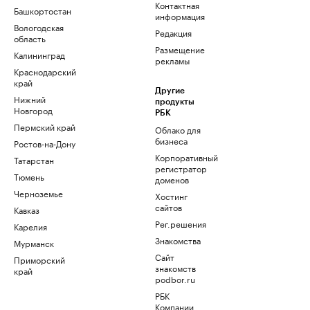
Контактная
Башкортостан
информация
Вологодская
Редакция
область
Размещение
Калининград
рекламы
Краснодарский
край
Другие
Нижний
продукты
Новгород
РБК
Пермский край
Облако для
бизнеса
Ростов-на-Дону
Корпоративный
Татарстан
регистратор
Тюмень
доменов
Черноземье
Хостинг
сайтов
Кавказ
Рег.решения
Карелия
Знакомства
Мурманск
Сайт
Приморский
знакомств
край
podbor.ru
РБК
Компании