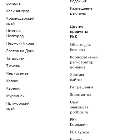
Редакция
область
Размещение
Калининград
рекламы
Краснодарский
край
Другие
Нижний
продукты
Новгород
РБК
Пермский край
Облако для
бизнеса
Ростов-на-Дону
Корпоративный
Татарстан
регистратор
Тюмень
доменов
Черноземье
Хостинг
сайтов
Кавказ
Рег.решения
Карелия
Знакомства
Мурманск
Сайт
Приморский
знакомств
край
podbor.ru
РБК
Компании
РБК Курсы
Школа