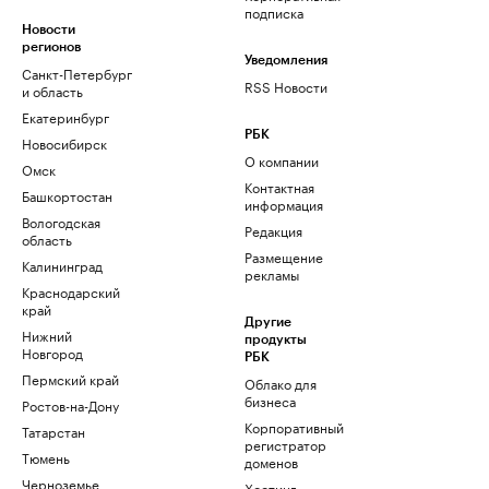
подписка
Новости
регионов
Уведомления
Санкт-Петербург
RSS Новости
и область
Екатеринбург
РБК
Новосибирск
О компании
Омск
Контактная
Башкортостан
информация
Вологодская
Редакция
область
Размещение
Калининград
рекламы
Краснодарский
край
Другие
Нижний
продукты
Новгород
РБК
Пермский край
Облако для
бизнеса
Ростов-на-Дону
Корпоративный
Татарстан
регистратор
Тюмень
доменов
Черноземье
Хостинг