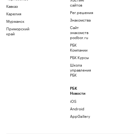
сайтов
Кавказ
Рег.решения
Карелия
Знакомства
Мурманск
Сайт
Приморский
знакомств
край
podbor.ru
РБК
Компании
РБК Курсы
Школа
управления
РБК
РБК
Новости
iOS
Android
AppGallery