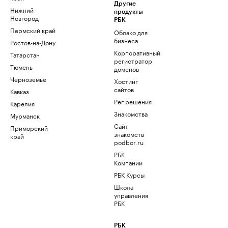
Другие
Нижний
продукты
Новгород
РБК
Пермский край
Облако для
бизнеса
Ростов-на-Дону
Корпоративный
Татарстан
регистратор
Тюмень
доменов
Черноземье
Хостинг
сайтов
Кавказ
Рег.решения
Карелия
Знакомства
Мурманск
Сайт
Приморский
знакомств
край
podbor.ru
РБК
Компании
РБК Курсы
Школа
управления
РБК
РБК