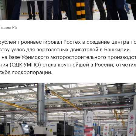
Главы РБ
рублей проинвестировал Ростех в создание центра п
тву узлов для вертолетных двигателей в Башкирии.
 на базе Уфимского моторостроительного производс
ния (ОДК-УМПО) стала крупнейшей в России, отметил
ужбе госкорпорации.