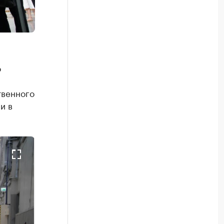
о
твенного
и в