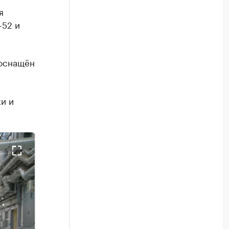
я
-52 и
 оснащён
и и