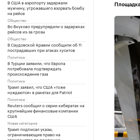
В США в аэропорту задержали
Площадка
мужчину, угрожавшего взорвать бомбу
на рейсе
Общество
Во Внуково предупредили о задержках
рейсов из-за грозы
Общество
В Саудовской Аравии сообщили об 11
пострадавших при атаках хуситов
Политика
В Турции заявили, что Европа
потребовала подтверждать
происхождение газа
Политика
Трамп заявил, что США «тоже
нуждаются» в ракетах для Patriot
Политика
Reuters сообщил о серии кибератак на
крупнейшие финансовые компании
США
Новая категория
Трамп подписал указы,
ограничивающие право на
гражданство по рождению