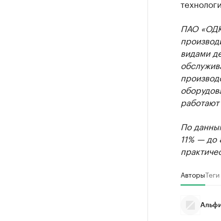
технолог
ПАО «ОДК
производ
видами де
обслужив
производс
оборудов
работают 
По данны
11% — до 
практичес
Авторы
Теги
Альфи