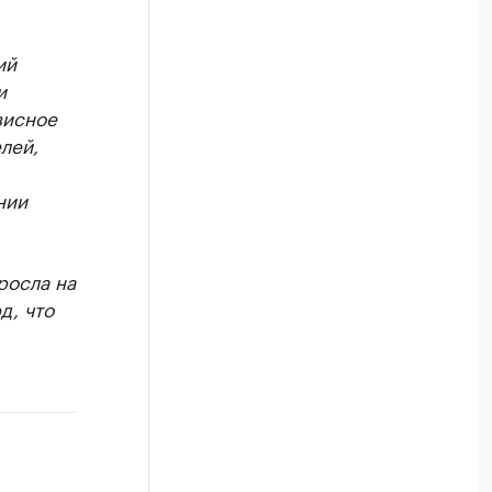
ий
и
висное
лей,
нии
росла на
д, что