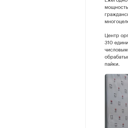
мощностью
гражданск
многоцеле
Центр ор
310 един
числовым
обрабаты
пайки.