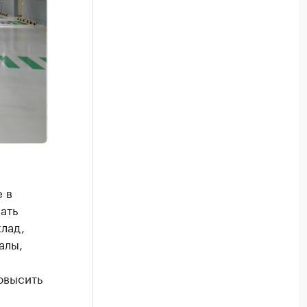
 в
ать
лад,
алы,
овысить