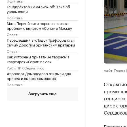
Политика
Гендиректор «ИжАвиа» объявил об
увольнении
Политика
Матч Первой лиги перенесли из-за
проблем с вылетом «Сочи» в Москву
Спорт
Перешедший в «Лидс» Траффорд стал
самым дорогим британским вратарем
Спорт
Как устроены приватные террасы в
квартирах «Серии плюс»
РБК и ПИК Серия плюс
сайт Главы 
Аэропорт Домодедово открыли для
приема и вылета самолетов
Открытие 
Политика
промышле
Загрузить еще
гендирек
директор
Сердюкова
Ежегодно