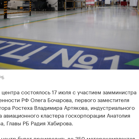
РБ
центра состоялось 17 июля с участием замминистра
нности РФ Олега Бочарова, первого заместителя
тора Ростеха Владимира Артякова, индустриального
а авиационного кластера госкорпорации Анатолия
, Главы РБ Радия Хабирова.
 центр будет производить до 350 моторокомплектов