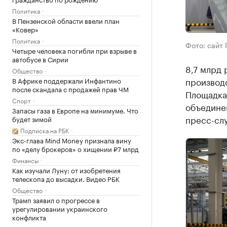
Политика
В Пензенской области ввели план
«Ковер»
Политика
Фото: сайт 
Четыре человека погибли при взрыве в
автобусе в Сирии
8,7 млрд 
Общество
производс
В Африке поддержали Инфантино
после скандала с продажей прав ЧМ
Площадка
Спорт
объедине
Запасы газа в Европе на минимуме. Что
пресс-сл
будет зимой
Подписка на РБК
Экс-глава Mind Money признала вину
по «делу брокеров» о хищении ₽7 млрд
Финансы
Как изучали Луну: от изобретения
телескопа до высадки. Видео РБК
Общество
Трамп заявил о прогрессе в
урегулировании украинского
конфликта