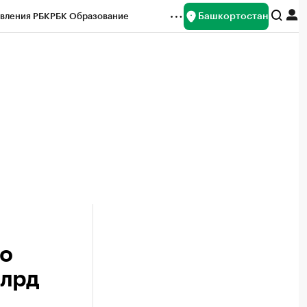
Башкортостан
вления РБК
РБК Образование
редитные рейтинги
Франшизы
Газета
ок наличной валюты
во
млрд