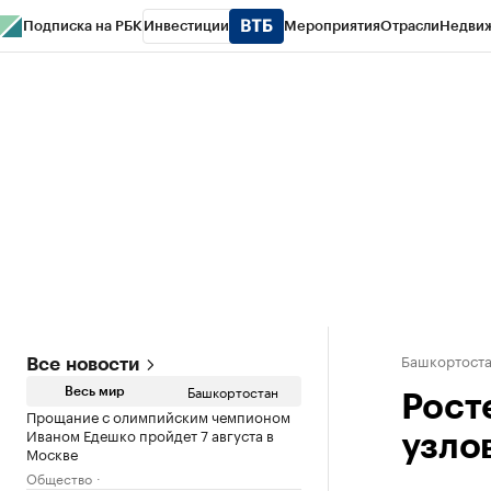
Подписка на РБК
Инвестиции
Мероприятия
Отрасли
Недви
РБК Курсы
РБК Life
Тренды
Визионеры
Национальные проекты
Горо
Спецпроекты СПб
Конференции СПб
Спецпроекты
Проверка конт
Башкортост
Все новости
Башкортостан
Весь мир
Рост
Прощание с олимпийским чемпионом
Иваном Едешко пройдет 7 августа в
узлов
Москве
Общество