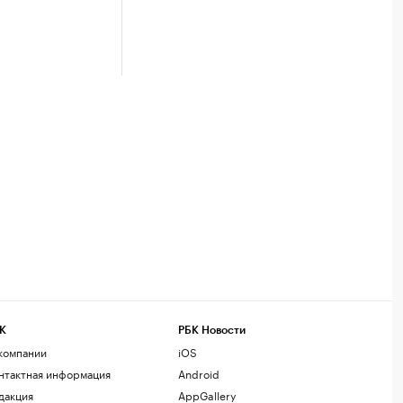
К
РБК Новости
компании
iOS
нтактная информация
Android
дакция
AppGallery