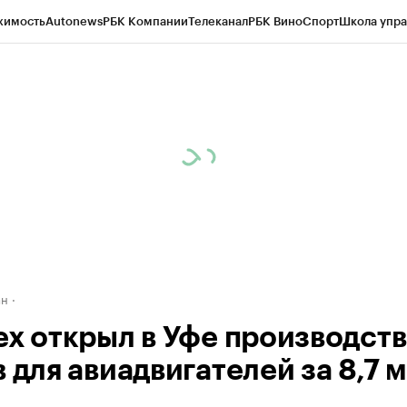
жимость
Autonews
РБК Компании
Телеканал
РБК Вино
Спорт
Школа упра
д
Стиль
Крипто
РБК Бизнес-среда
Дискуссионный клуб
Исследования
К
рагентов
Политика
Экономика
Бизнес
Технологии и медиа
Финансы
Рын
ан
ех открыл в Уфе производст
 для авиадвигателей за 8,7 