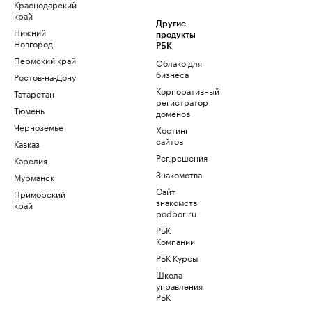
Краснодарский
край
Другие
Нижний
продукты
Новгород
РБК
Пермский край
Облако для
бизнеса
Ростов-на-Дону
Корпоративный
Татарстан
регистратор
Тюмень
доменов
Черноземье
Хостинг
сайтов
Кавказ
Рег.решения
Карелия
Знакомства
Мурманск
Сайт
Приморский
знакомств
край
podbor.ru
РБК
Компании
РБК Курсы
Школа
управления
РБК