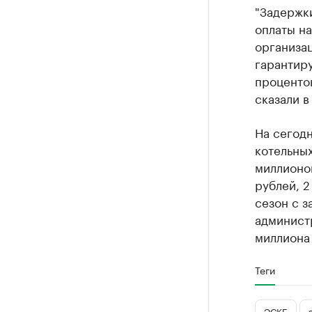
"Задержк
оплаты на
организац
гарантиру
процентов
сказали в
На сегод
котельных
миллионов
рублей, 
сезон с з
админист
миллиона
Теги
ЭСКБ