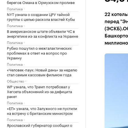
берегов Омана в Ормузском проливе
Политика
NYT узнала о создании ЦРУ тайной
22 котель
группы с целью раскола властей Кубы
перед "Э
Политика
(ЭСКБ).О
В американском штате объявили ЧС в
энергетике из-за конфликта на Украине
Башкортос
Политика
миллионо
Рубио пошутил о межгалактических
проблемах в ответ на вопрос про
Украину
Политика
«Человек-паук: Новый день» за неделю
стал самым кассовым фильмом года
Общество
WP узнала, что Трамп потребовал у
Хегсета объяснений из-за дефицита
ракет
Политика
«ЕП» узнала, что Залужного не пустили
на встречу с британским министром
Политика
Ярославский губернатор сообщил о