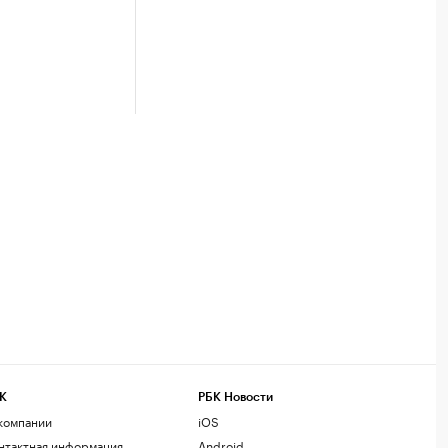
К
РБК Новости
компании
iOS
нтактная информация
Android