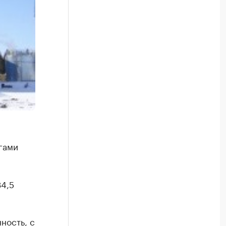
гами
34,5
ность, с