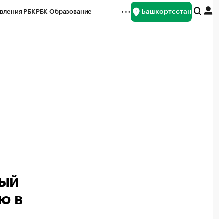
Башкортостан
вления РБК
РБК Образование
редитные рейтинги
Франшизы
Газета
ок наличной валюты
ный
ю в