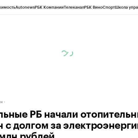
жимость
Autonews
РБК Компании
Телеканал
РБК Вино
Спорт
Школа упра
д
Стиль
Крипто
РБК Бизнес-среда
Дискуссионный клуб
Исследования
К
рагентов
Политика
Экономика
Бизнес
Технологии и медиа
Финансы
Рын
ан
льные РБ начали отопитель
н с долгом за электроэнерги
 млн рублей