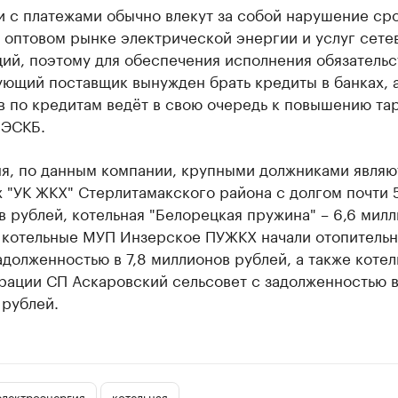
и с платежами обычно влекут за собой нарушение ср
 оптовом рынке электрической энергии и услуг сете
ий, поэтому для обеспечения исполнения обязательс
ющий поставщик вынужден брать кредиты в банках, а
 по кредитам ведёт в свою очередь к повышению тар
 ЭСКБ.
ня, по данным компании, крупными должниками являю
 "УК ЖКХ" Стерлитамакского района с долгом почти 5
 рублей, котельная "Белорецкая пружина" – 6,6 мил
2 котельные МУП Инзерское ПУЖКХ начали отопитель
адолженностью в 7,8 миллионов рублей, а также котел
рации СП Аскаровский сельсовет с задолженностью в
 рублей.
электроэнергия
котельная