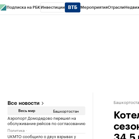
Подписка на РБК
Инвестиции
Мероприятия
Отрасли
Недви
РБК Курсы
РБК Life
Тренды
Визионеры
Национальные проекты
Горо
Спецпроекты СПб
Конференции СПб
Спецпроекты
Проверка конт
Башкортост
Все новости
Башкортостан
Весь мир
Коте
Аэропорт Домодедово перешел на
обслуживание рейсов по согласованию
сезо
Политика
UKMTO сообщило о двух взрывах у
34,5