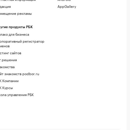
дакция
AppGallery
змещение рекламы
угие продукты РБК
лако для бизнеса
рпоративный регистратор
менов
стинг сайтов
г.решения
акомства
йт знакомств podbor.ru
К Компании
К Курсы
ола управления РБК