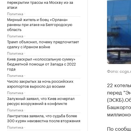
перекрытии трассы на Москву из-за
атаки
Политика
Мирный житель и боец «Орлана»
ранены при атаке на Белгородскую
область
Политика
Трамп объяснил, почему предпочитает
сделку с Ираном войне
Политика
Киев раскрыл «колоссальную сумму»
бюджетной помощи от Запада с 2022
года
Фото: ccgs.
Политика
Число закрытых за ночь российских
22 котель
аэропортов выросло до восьми
перед "Э
Политика
Залужный заявил, что Киев исчерпал
(ЭСКБ).О
ресурс вооружений в конфликте
Башкортос
Политика
миллионо
Лантратова заявила, что судьба более
300 курян неизвестна после вторжения
Политика
По сообщ