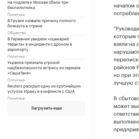
На подлете к Москве сбили три
началом о
беспилотника
потребле
Политика
В Грузии назвали причину полного
блэкаута в стране
"Руковод
Общество
которым п
В Германии увидели «сценарий
взяли на 
теракта» в инциденте с дроном в
аэропорту
нарушают
Политика
переписк
Украина признала угрозой
районов 
нацбезопасности актрису из сериала
«СашаТаня»
но при э
Политика
лучшую ст
Reuters раскрыл одну из крупнейших
уступок Ирану в конфликте с США
В сбытово
Политика
может выл
Загрузить еще
ответстве
выполнен
предприя