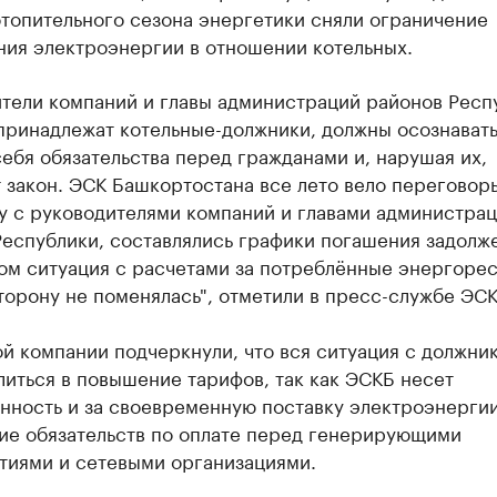
топительного сезона энергетики сняли ограничение
ния электроэнергии в отношении котельных.
ители компаний и главы администраций районов Респ
ринадлежат котельные-должники, должны осознавать
себя обязательства перед гражданами и, нарушая их,
 закон. ЭСК Башкортостана все лето вело переговор
у с руководителями компаний и главами администра
Республики, составлялись графики погашения задолж
том ситуация с расчетами за потреблённые энергоре
орону не поменялась", отметили в пресс-службе ЭСК
й компании подчеркнули, что вся ситуация с должни
иться в повышение тарифов, так как ЭСКБ несет
нность и за своевременную поставку электроэнергии,
ие обязательств по оплате перед генерирующими
тиями и сетевыми организациями.