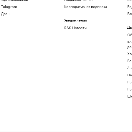
Telegram
Корпоративная подписка
Ре
Дзен
Ра
Уведомления
RSS Новости
Др
Об
Ко
до
Хо
Ре
Зн
Са
РБ
РБ
Шк