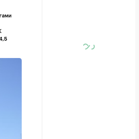
гами
К
4,5