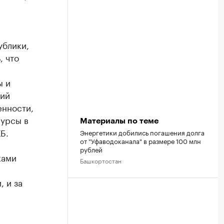
ублики,
, что
ы и
ций
енности,
сурсы в
Материалы по теме
Б.
Энергетики добились погашения долга
от "Уфаводоканала" в размере 100 млн
рублей
ками
Башкортостан
 и за