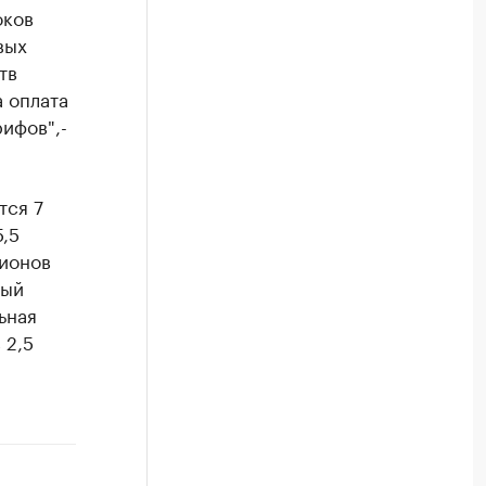
оков
вых
тв
 оплата
ифов",-
тся 7
,5
лионов
ный
ьная
 2,5