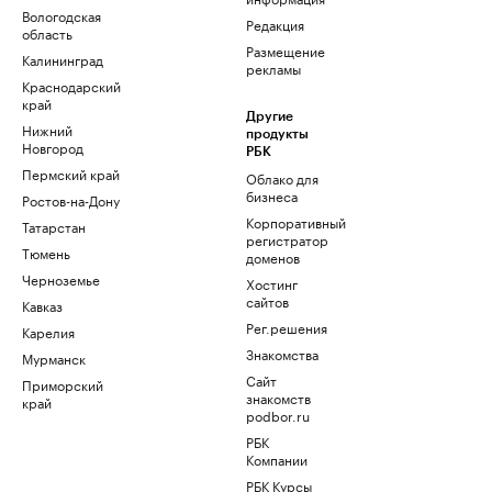
Вологодская
Редакция
область
Размещение
Калининград
рекламы
Краснодарский
край
Другие
Нижний
продукты
Новгород
РБК
Пермский край
Облако для
бизнеса
Ростов-на-Дону
Корпоративный
Татарстан
регистратор
Тюмень
доменов
Черноземье
Хостинг
сайтов
Кавказ
Рег.решения
Карелия
Знакомства
Мурманск
Сайт
Приморский
знакомств
край
podbor.ru
РБК
Компании
РБК Курсы