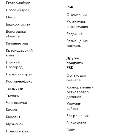
Екатеринбург
РБК
Новосибирск
О компании
Омск
Контактная
Башкортостан
информация
Вологодская
Редакция
область
Размещение
Калининград
рекламы
Краснодарский
край
Другие
Нижний
продукты
Новгород
РБК
Пермский край
Облако для
бизнеса
Ростов-на-Дону
Корпоративный
Татарстан
регистратор
Тюмень
доменов
Черноземье
Хостинг
сайтов
Кавказ
Рег.решения
Карелия
Знакомства
Мурманск
Сайт
Приморский