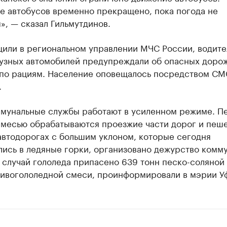
е автобусов временно прекращено, пока погода не
», — сказал Гильмутдинов.
щили в региональном управлении МЧС России, водите
узных автомобилей предупреждали об опасных доро
 по рациям. Население оповещалось посредством СМ
.
ммунальные службы работают в усиленном режиме. П
смесью обрабатываются проезжие части дорог и пеш
автодорогах с большим уклоном, которые сегодня
лись в ледяные горки, организовано дежурство комм
 случай гололеда припасено 639 тонн песко-соляной
тивогололедной смеси, проинформировали в мэрии У