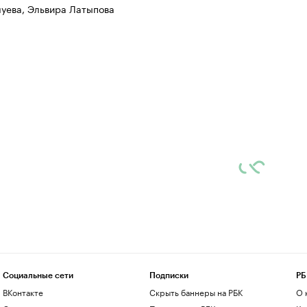
луева, Эльвира Латыпова
Социальные сети
Подписки
РБ
ВКонтакте
Скрыть баннеры на РБК
О 