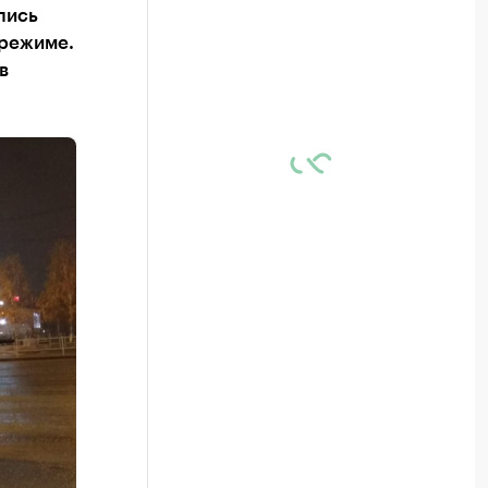
лись
 режиме.
в