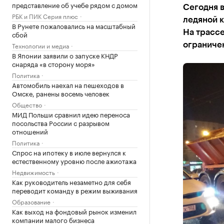
представление об учебе рядом с домом
Сегодня 
РБК и ПИК Серия плюс
ледяной 
В Рунете пожаловались на масштабный
На трассе
сбой
Технологии и медиа
ограниче
В Японии заявили о запуске КНДР
снаряда «в сторону моря»
Политика
Автомобиль наехал на пешеходов в
Омске, ранены восемь человек
Общество
МИД Польши сравнил идею переноса
посольства России с разрывом
отношений
Политика
Спрос на ипотеку в июле вернулся к
естественному уровню после ажиотажа
Недвижимость
Как руководитель незаметно для себя
переводит команду в режим выживания
Образование
Как выход на фондовый рынок изменил
компании малого бизнеса