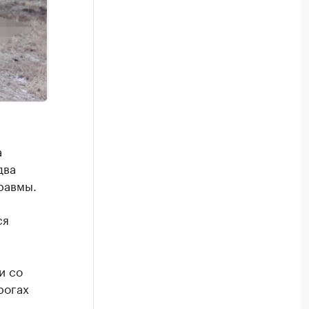
а
два
равмы.
ся
и со
рогах