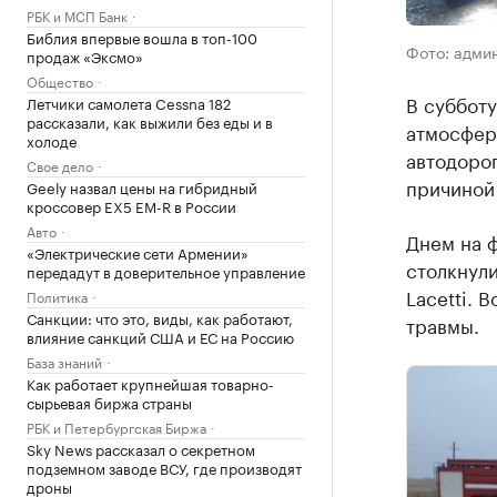
РБК и МСП Банк
Библия впервые вошла в топ-100
Фото: адми
продаж «Эксмо»
Общество
В субботу
Летчики самолета Cessna 182
рассказали, как выжили без еды и в
атмосферн
холоде
автодорог
Свое дело
причиной
Geely назвал цены на гибридный
кроссовер EX5 EM-R в России
Авто
Днем на ф
«Электрические сети Армении»
столкнули
передадут в доверительное управление
Lacetti. 
Политика
Санкции: что это, виды, как работают,
травмы.
влияние санкций США и ЕС на Россию
База знаний
Как работает крупнейшая товарно-
сырьевая биржа страны
РБК и Петербургская Биржа
Sky News рассказал о секретном
подземном заводе ВСУ, где производят
дроны