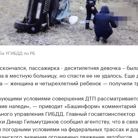
ба УГИБДД по РБ
скончался, пассажирка - десятилетняя девочка – был
а в местную больницу, но спасти ее не удалось. Еще 
а — женщина и четырехлетний ребенок — получили т
вующими условиями совершения ДТП рассматривает
ние наледи», — приводит «Башинформ» комментарий
ьного управления ГИБДД. Главный госавтоинспектор
и Динар Гильмутдинов сообщил агентству, что в связ
 погодными условиями на федеральных трассах и до
канского значения ограничено движение автобусов.