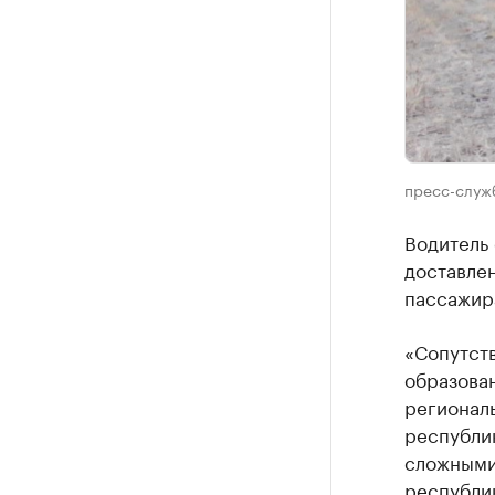
пресс-служ
Водитель 
доставлен
пассажир
«Сопутст
образова
регионал
республик
сложными
республи