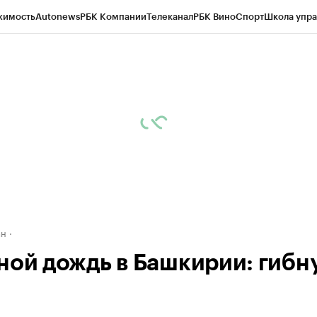
жимость
Autonews
РБК Компании
Телеканал
РБК Вино
Спорт
Школа упра
д
Стиль
Крипто
РБК Бизнес-среда
Дискуссионный клуб
Исследования
К
рагентов
Политика
Экономика
Бизнес
Технологии и медиа
Финансы
Рын
ан
ной дождь в Башкирии: гибн
и