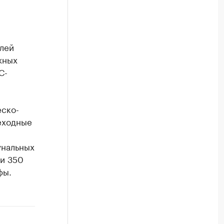
лей
жных
С-
еско-
еходные
унальных
 и 350
фы.