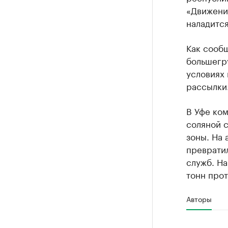
«Движени
наладится
Как сооб
большегр
условиях
рассылки
В Уфе ко
соляной 
зоны. На 
преврати
служб. На
тонн про
Авторы