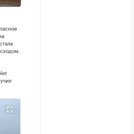
опасное
на
стала
исходом.
let
лучил