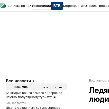
Подписка на РБК
Инвестиции
Мероприятия
Отрасли
Недви
РБК Курсы
РБК Life
Тренды
Визионеры
Национальные проекты
Горо
Спецпроекты СПб
Конференции СПб
Спецпроекты
Проверка конт
Башкортост
Все новости
Башкортостан
Весь мир
Ледя
Башкирия вошла в число лидеров по
научно-популярному туризму
люд
Башкортостан
Школы с отличием: как изменилось