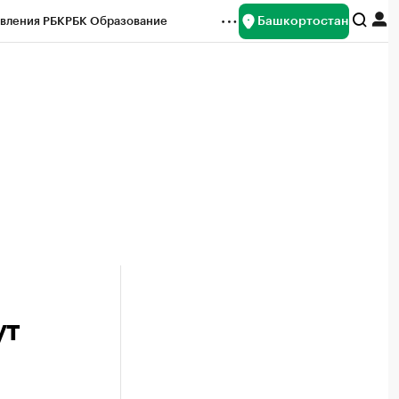
Башкортостан
вления РБК
РБК Образование
редитные рейтинги
Франшизы
Газета
ок наличной валюты
ут