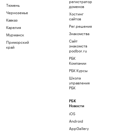
регистратор
Тюмень
доменов
Черноземье
Хостинг
сайтов
Кавказ
Рег.решения
Карелия
Знакомства
Мурманск
Сайт
Приморский
знакомств
край
podbor.ru
РБК
Компании
РБК Курсы
Школа
управления
РБК
РБК
Новости
iOS
Android
AppGallery