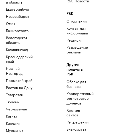
RSS Новости
и область
Екатеринбург
РБК
Новосибирск
О компании
Омск
Контактная
Башкортостан
информация
Вологодская
Редакция
область
Размещение
Калининград
рекламы
Краснодарский
край
Другие
Нижний
продукты
Новгород
РБК
Пермский край
Облако для
бизнеса
Ростов-на-Дону
Корпоративный
Татарстан
регистратор
Тюмень
доменов
Черноземье
Хостинг
сайтов
Кавказ
Рег.решения
Карелия
Знакомства
Мурманск