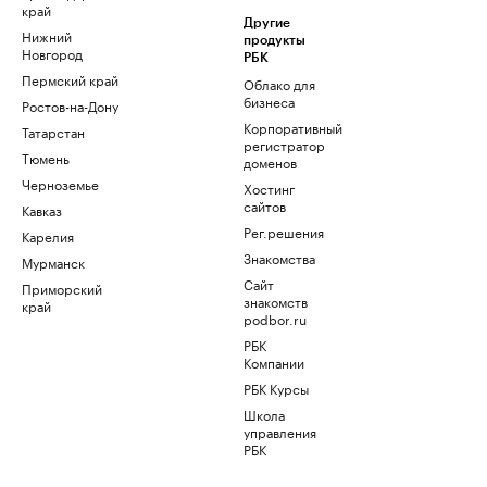
край
Другие
Нижний
продукты
Новгород
РБК
Пермский край
Облако для
бизнеса
Ростов-на-Дону
Корпоративный
Татарстан
регистратор
Тюмень
доменов
Черноземье
Хостинг
сайтов
Кавказ
Рег.решения
Карелия
Знакомства
Мурманск
Сайт
Приморский
знакомств
край
podbor.ru
РБК
Компании
РБК Курсы
Школа
управления
РБК