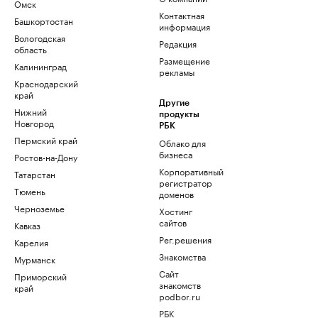
Омск
Контактная
Башкортостан
информация
Вологодская
Редакция
область
Размещение
Калининград
рекламы
Краснодарский
край
Другие
Нижний
продукты
Новгород
РБК
Пермский край
Облако для
бизнеса
Ростов-на-Дону
Корпоративный
Татарстан
регистратор
Тюмень
доменов
Черноземье
Хостинг
сайтов
Кавказ
Рег.решения
Карелия
Знакомства
Мурманск
Сайт
Приморский
знакомств
край
podbor.ru
РБК