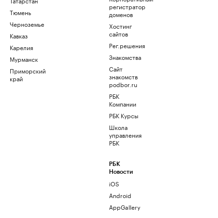
Татарстан
регистратор
Тюмень
доменов
Черноземье
Хостинг
сайтов
Кавказ
Рег.решения
Карелия
Знакомства
Мурманск
Сайт
Приморский
знакомств
край
podbor.ru
РБК
Компании
РБК Курсы
Школа
управления
РБК
РБК
Новости
iOS
Android
AppGallery