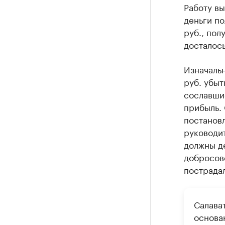
Работу вы
деньги по
руб., пол
досталось
Изначаль
руб. убыт
сославшис
прибыль.
постановл
руководи
должны д
добросове
пострада
Салава
основа