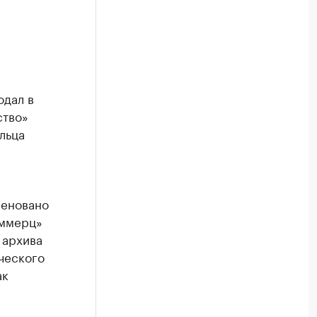
одал в
ство»
льца
меновано
оммерц»
 архива
ческого
ак