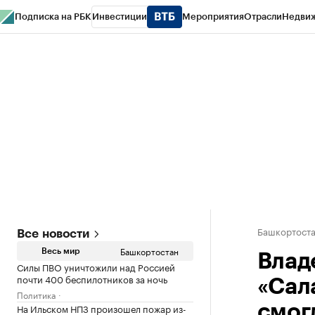
Подписка на РБК
Инвестиции
Мероприятия
Отрасли
Недви
РБК Курсы
РБК Life
Тренды
Визионеры
Национальные проекты
Горо
Спецпроекты СПб
Конференции СПб
Спецпроекты
Проверка конт
Башкортост
Все новости
Башкортостан
Весь мир
Влад
Силы ПВО уничтожили над Россией
почти 400 беспилотников за ночь
«Сал
Политика
На Ильском НПЗ произошел пожар из-
смог