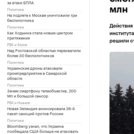
за атаки БПЛА
млн
Политика
На подлете к Москве уничтожили три
беспилотника
Действия
Политика
Как Ходынка стала новым центром
института
притяжения
решили с
РБК и Stone
Над Ростовской областью перехватили
более 30 беспилотников
Политика
Украинские дроны атаковали
промпредприятие в Самарской
области
Политика
Зачем смартфону телеобъектив, 200
Мп и большой сенсор
РБК и Huawei
Новая Зеландия анонсировала 36-й
пакет санкций против России
Политика
Bloomberg узнал, что Украина
пообещала США больше не атаковать