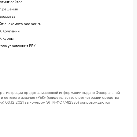
стинг сайтов
г.решения
акомства
йт знакомств podbor.ru
К Компании
К Курсы
ола управления РБК
регистрации средства массовой информации выдано Федеральной
и сетевого издания «РБК» (свидетельство о регистрации средства
ор) 03.12.2021 за номером ЭЛ №ФС77-82385) сопровождаются