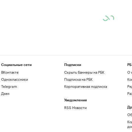
Социальные сети
Подписки
РБ
ВКонтакте
Скрыть баннеры на РБК
О 
Одноклассники
Подписка на РБК
Ко
Telegram
Корпоративная подписка
Ре
Дзен
Ра
Уведомления
RSS Новости
Др
Об
Ко
до