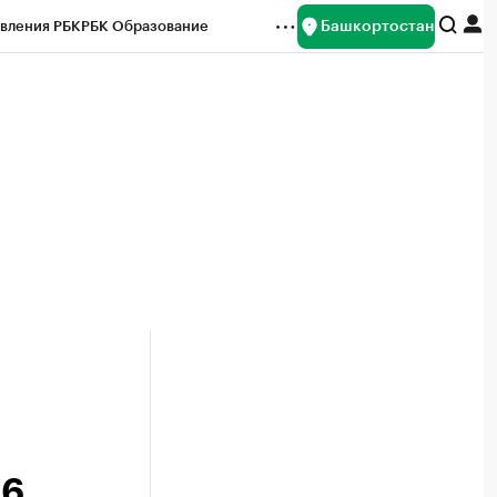
Башкортостан
вления РБК
РБК Образование
редитные рейтинги
Франшизы
Газета
ок наличной валюты
36