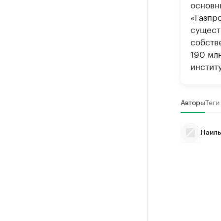
основн
«Газпр
сущест
собств
190 млн
инстит
Авторы
Теги
Наиль