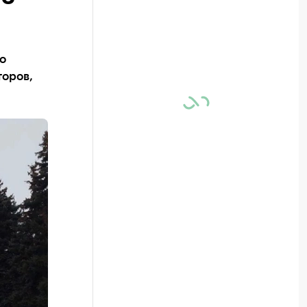
о
торов,