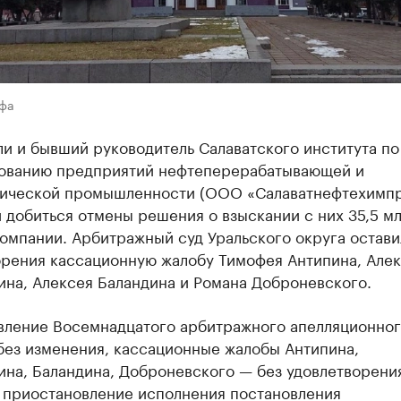
Уфа
и и бывший руководитель Салаватского института по
ованию предприятий нефтеперерабатывающей и
ической промышленности (ООО «Салаватнефтехимпр
 добиться отмены решения о взыскании с них 35,5 мл
омпании. Арбитражный суд Уральского округа остави
орения кассационную жалобу Тимофея Антипина, Але
ина, Алексея Баландина и Романа Доброневского.
вление Восемнадцатого арбитражного апелляционног
без изменения, кассационные жалобы Антипина,
на, Баландина, Доброневского — без удовлетворени
 приостановление исполнения постановления