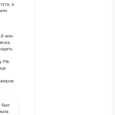
ута, а
млн
,8 млн
иска,
водить
у РФ,
ица
джеров
н был
была