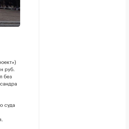
оект»)
н руб.
л без
ксандра
о суда
я.