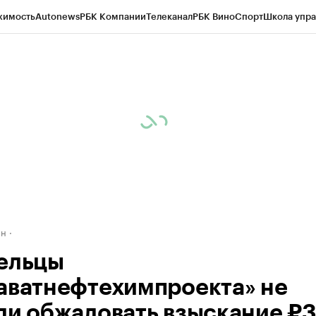
жимость
Autonews
РБК Компании
Телеканал
РБК Вино
Спорт
Школа упра
д
Стиль
Крипто
РБК Бизнес-среда
Дискуссионный клуб
Исследования
К
рагентов
Политика
Экономика
Бизнес
Технологии и медиа
Финансы
Рын
ан
ельцы
аватнефтехимпроекта» не
ли обжаловать взыскание ₽