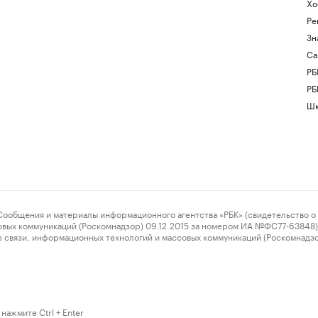
Хо
Ре
Зн
Са
РБ
РБ
Шк
ения и материалы информационного агентства «РБК» (свидетельство о 
овых коммуникаций (Роскомнадзор) 09.12.2015 за номером ИА №ФС77-63848) 
 связи, информационных технологий и массовых коммуникаций (Роскомнадз
нажмите Ctrl + Enter