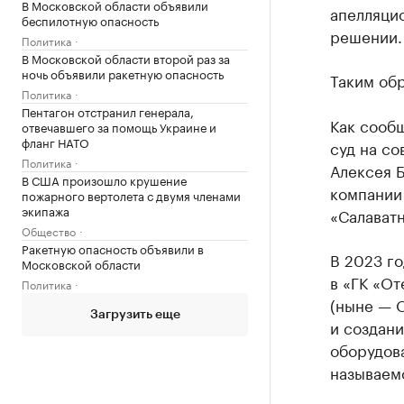
В Московской области объявили
апелляцио
беспилотную опасность
решении.
Политика
В Московской области второй раз за
ночь объявили ракетную опасность
Таким обр
Политика
Пентагон отстранил генерала,
Как сообщ
отвечавшего за помощь Украине и
фланг НАТО
суд на с
Политика
Алексея 
В США произошло крушение
компании
пожарного вертолета с двумя членами
экипажа
«Салават
Общество
Ракетную опасность объявили в
В 2023 г
Московской области
в «ГК «О
Политика
(ныне — 
Загрузить еще
и создан
оборудов
называем