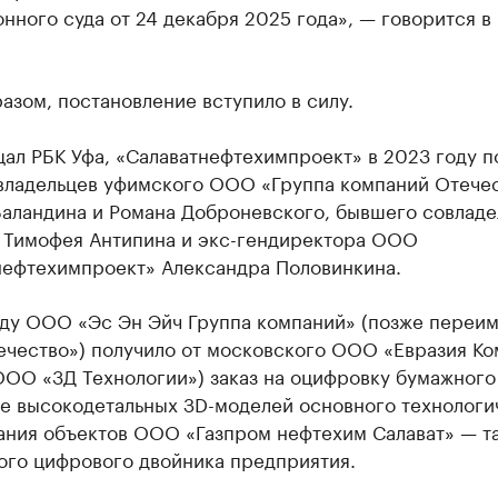
нного суда от 24 декабря 2025 года», — говорится в
азом, постановление вступило в силу.
ал РБК Уфа, «Салаватнефтехимпроект» в 2023 году п
овладельцев уфимского ООО «Группа компаний Отече
Баландина и Романа Доброневского, бывшего совладе
 Тимофея Антипина и экс-гендиректора ООО
нефтехимпроект» Александра Половинкина.
оду ООО «Эс Эн Эйч Группа компаний» (позже переи
течество») получило от московского ООО «Евразия К
ООО «3Д Технологии») заказ на оцифровку бумажного
ие высокодетальных ЗD-моделей основного технологи
ания объектов ООО «Газпром нефтехим Салават» — т
ого цифрового двойника предприятия.