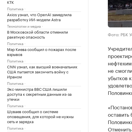
КТК
Политика
Axios узнал, что OpenAI замедлила
разработку ИИ-модели Astra
Технологии и медиа
В Московской области отменили
Фото: РБК 
ракетную опасность
Политика
Учредител
Мэр Киева сообщил о пожарах после
взрывов
проектир
Политика
нефтехим
CNN узнал, как высший военачальник
не смогли
США пытается закончить войну с
Ираном
убытков к
Политика
удовлетв
Экс-министра ВВС США лишили
Половинк
доступа к секретным данным из-за
утечки
Политика
«Постано
Шуваев сообщил о системе
оставить 
оповещения, для которой не нужны
Половинки
сеть и зарядка
Политика
Отменить