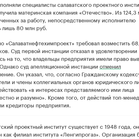
полняли специалисты салаватского проектного инстит
лучила материнская компания «Отечество». Из 124,3 
ученных за работу, непосредственному исполнителю
 лишь 80 млн руб.
но «Салаватнефтехимпроект» требовал возместить 68
ков. Суд первой инстанции отказал в удовлетворении 
ь на то, что владельцы предприятия имели право вы
 Однако суд апелляционной инстанции
отменил
ение. Он указал, что, согласно Гражданскому кодекс
тели и члены коллегиальных органов юридического л
ействовать «в интересах представляемого ими лица
стно и разумно». Кроме того, от действий топ-мене
ли кредиторы предприятия.
тский проектный институт существует с 1948 года, о
н как филиал института «Ленгипрогаз». Организация 