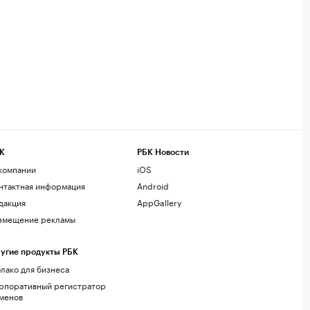
К
РБК Новости
компании
iOS
нтактная информация
Android
дакция
AppGallery
змещение рекламы
угие продукты РБК
лако для бизнеса
рпоративный регистратор
менов