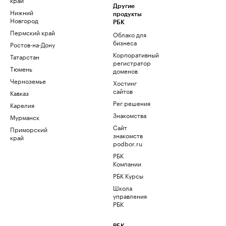
Другие
Нижний
продукты
Новгород
РБК
Пермский край
Облако для
бизнеса
Ростов-на-Дону
Корпоративный
Татарстан
регистратор
Тюмень
доменов
Черноземье
Хостинг
сайтов
Кавказ
Рег.решения
Карелия
Знакомства
Мурманск
Сайт
Приморский
знакомств
край
podbor.ru
РБК
Компании
РБК Курсы
Школа
управления
РБК