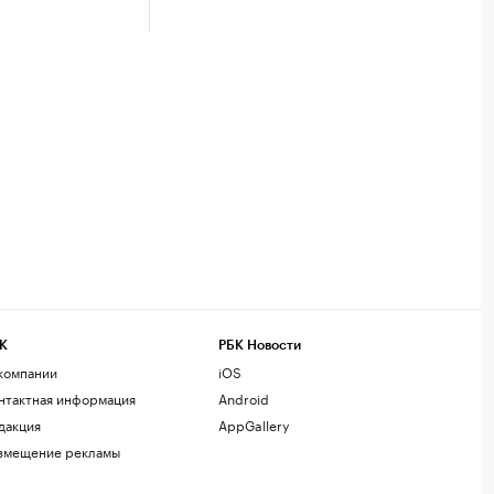
К
РБК Новости
компании
iOS
нтактная информация
Android
дакция
AppGallery
змещение рекламы