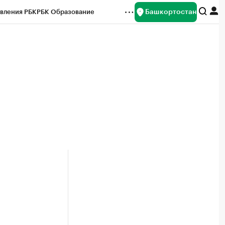
Башкортостан
вления РБК
РБК Образование
редитные рейтинги
Франшизы
Газета
ок наличной валюты