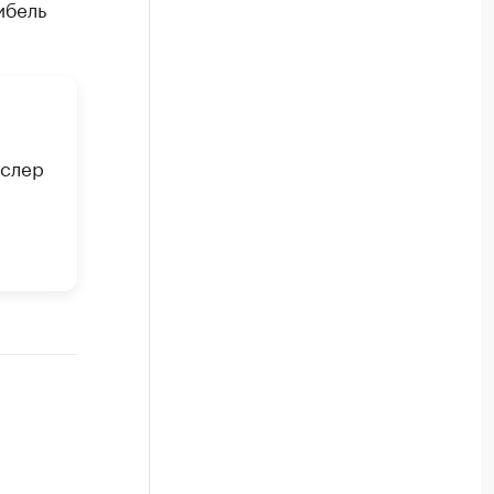
ибель
ислер