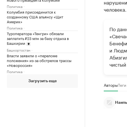
нарушени
Политика
человека.
Колумбия присоединится к
созданному США альянсу «Щит
Америк»
Политика
По дан
Туроператора «Тенгри» обязали
«Свеча»
заплатить ₽23 млн за базу отдыха в
Бенефи
Башкирии
и Людм
Башкортостан
Власти заявили о «переломе
Абизгил
положения» из-за обстрелов трассы
чистый 
«Новороссия»
Политика
Загрузить еще
Авторы
Теги
Наиль