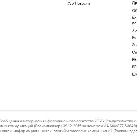
RSS Новости
Др
Об
Ко
до
Хо
Ре
Зн
Са
РБ
РБ
Шк
ения и материалы информационного агентства «РБК» (свидетельство о 
овых коммуникаций (Роскомнадзор) 09.12.2015 за номером ИА №ФС77-63848) 
 связи, информационных технологий и массовых коммуникаций (Роскомнадз