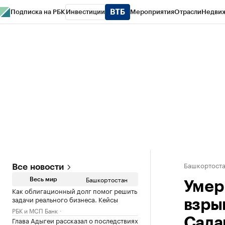
Подписка на РБК
Инвестиции
Мероприятия
Отрасли
Недви
РБК Курсы
РБК Life
Тренды
Визионеры
Национальные проекты
Горо
Спецпроекты СПб
Конференции СПб
Спецпроекты
Проверка конт
Башкортост
Все новости
Башкортостан
Весь мир
Умер
Как облигационный долг помог решить
задачи реального бизнеса. Кейсы
взры
РБК и МСП Банк
Глава Адыгеи рассказал о последствиях
Сала