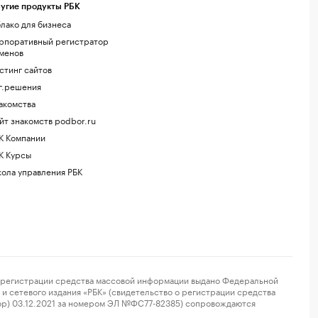
угие продукты РБК
лако для бизнеса
рпоративный регистратор
менов
стинг сайтов
г.решения
акомства
йт знакомств podbor.ru
К Компании
К Курсы
ола управления РБК
регистрации средства массовой информации выдано Федеральной
и сетевого издания «РБК» (свидетельство о регистрации средства
ор) 03.12.2021 за номером ЭЛ №ФС77-82385) сопровождаются