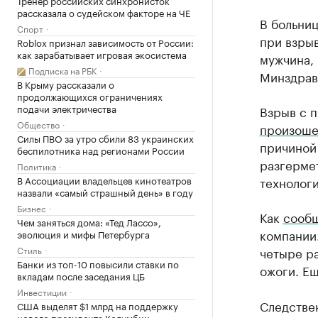
Тренер российских синхронисток
рассказала о судейском факторе на ЧЕ
В больниц
Спорт
при взрыв
Roblox признал зависимость от России:
как зарабатывает игровая экосистема
мужчина, 
Подписка на РБК
Минздрав
В Крыму рассказали о
продолжающихся ограничениях
подачи электричества
Взрыв с 
Общество
произоше
Силы ПВО за утро сбили 83 украинских
причиной
беспилотника над регионами России
разгерме
Политика
В Ассоциации владельцев кинотеатров
технологи
назвали «самый страшный день» в году
Бизнес
Как
сооб
Чем заняться дома: «Тед Лассо»,
компании.
эволюция и мифы Петербурга
Стиль
четыре ра
Банки из топ-10 повысили ставки по
ожоги. Ещ
вкладам после заседания ЦБ
Инвестиции
Следствен
США выделят $1 млрд на поддержку
нового президента Колумбии