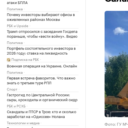
атаки БПЛА
Политика
Почему инвесторы выбирают офисы в
оживленных районах Москвы
РБК и Upside
Трамп отпросился с заседания Госдепа
пораньше, чтобы «вести войну». Видео
Политика
Портфель состоятельного инвестора в
2026 году: ставка на ликвидность
Подписка на РБК
Военная операция на Украине. Онлайн
Политика
Первая встреча фаворитов. Что важно
знать о третьем туре РПЛ
Спорт
Гастрогид по Центральной России:
сыры, крокодилы и органический сидр
РБК и РСХБ
Скандалы и ПТСР в Трое: кто и сколько
заработал на «Одиссее» Нолана
Технологии и медиа
Фото: ГУ МЧ