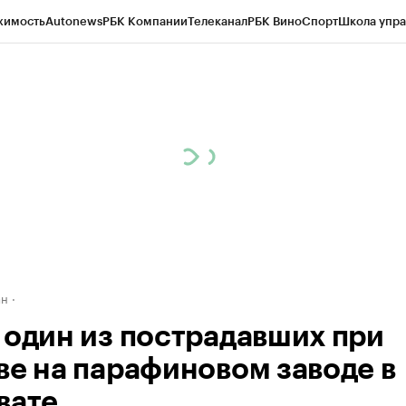
жимость
Autonews
РБК Компании
Телеканал
РБК Вино
Спорт
Школа упра
д
Стиль
Крипто
РБК Бизнес-среда
Дискуссионный клуб
Исследования
К
рагентов
Политика
Экономика
Бизнес
Технологии и медиа
Финансы
Рын
ан
 один из пострадавших при
ве на парафиновом заводе в
вате