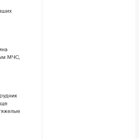
авших
ина
ным МЧС,
трудник
Еще
 тяжелые