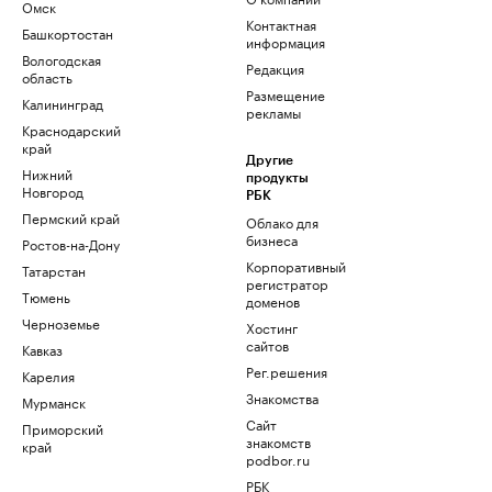
Омск
Контактная
Башкортостан
информация
Вологодская
Редакция
область
Размещение
Калининград
рекламы
Краснодарский
край
Другие
Нижний
продукты
Новгород
РБК
Пермский край
Облако для
бизнеса
Ростов-на-Дону
Корпоративный
Татарстан
регистратор
Тюмень
доменов
Черноземье
Хостинг
сайтов
Кавказ
Рег.решения
Карелия
Знакомства
Мурманск
Сайт
Приморский
знакомств
край
podbor.ru
РБК