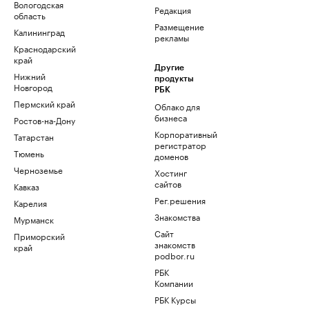
Вологодская
Редакция
область
Размещение
Калининград
рекламы
Краснодарский
край
Другие
Нижний
продукты
Новгород
РБК
Пермский край
Облако для
бизнеса
Ростов-на-Дону
Корпоративный
Татарстан
регистратор
Тюмень
доменов
Черноземье
Хостинг
сайтов
Кавказ
Рег.решения
Карелия
Знакомства
Мурманск
Сайт
Приморский
знакомств
край
podbor.ru
РБК
Компании
РБК Курсы