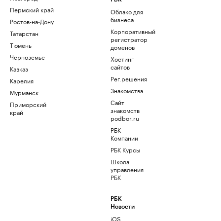
Пермский край
Облако для
бизнеса
Ростов-на-Дону
Корпоративный
Татарстан
регистратор
Тюмень
доменов
Черноземье
Хостинг
сайтов
Кавказ
Рег.решения
Карелия
Знакомства
Мурманск
Сайт
Приморский
знакомств
край
podbor.ru
РБК
Компании
РБК Курсы
Школа
управления
РБК
РБК
Новости
iOS