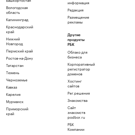
информация
Вологодская
Редакция
область
Размещение
Калининград
рекламы
Краснодарский
край
Другие
Нижний
продукты
Новгород
РБК
Пермский край
Облако для
бизнеса
Ростов-на-Дону
Корпоративный
Татарстан
регистратор
Тюмень
доменов
Черноземье
Хостинг
сайтов
Кавказ
Рег.решения
Карелия
Знакомства
Мурманск
Сайт
Приморский
знакомств
край
podbor.ru
РБК
Компании