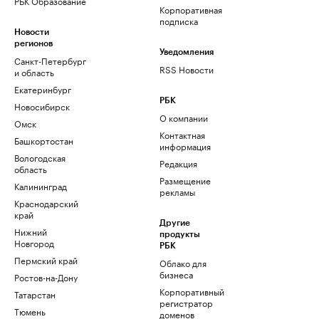
РБК Образование
Корпоративная
подписка
Новости
регионов
Уведомления
Санкт-Петербург
RSS Новости
и область
Екатеринбург
РБК
Новосибирск
О компании
Омск
Контактная
Башкортостан
информация
Вологодская
Редакция
область
Размещение
Калининград
рекламы
Краснодарский
край
Другие
Нижний
продукты
Новгород
РБК
Пермский край
Облако для
бизнеса
Ростов-на-Дону
Корпоративный
Татарстан
регистратор
Тюмень
доменов