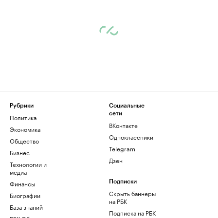
Рубрики
Социальные
сети
Политика
ВКонтакте
Экономика
Одноклассники
Общество
Telegram
Бизнес
Дзен
Технологии и
медиа
Финансы
Подписки
Скрыть баннеры
Биографии
на РБК
База знаний
Подписка на РБК