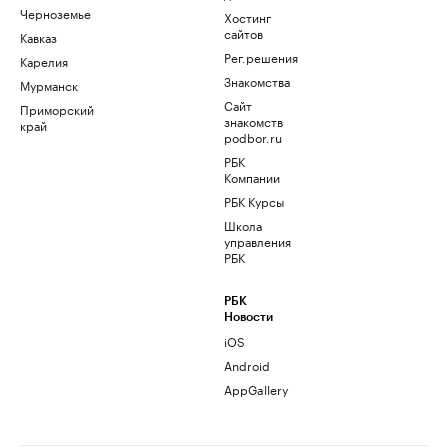
Черноземье
Хостинг
сайтов
Кавказ
Рег.решения
Карелия
Знакомства
Мурманск
Сайт
Приморский
знакомств
край
podbor.ru
РБК
Компании
РБК Курсы
Школа
управления
РБК
РБК
Новости
iOS
Android
AppGallery