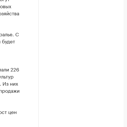
бовых
озяйства
ралье. С
 будет
пали 226
ультур
. Из них
 продажи
ост цен