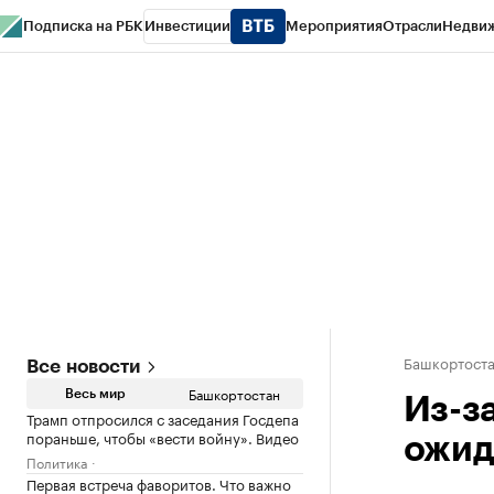
Подписка на РБК
Инвестиции
Мероприятия
Отрасли
Недви
РБК Курсы
РБК Life
Тренды
Визионеры
Национальные проекты
Горо
Спецпроекты СПб
Конференции СПб
Спецпроекты
Проверка конт
Башкортост
Все новости
Башкортостан
Весь мир
Из-з
Трамп отпросился с заседания Госдепа
пораньше, чтобы «вести войну». Видео
ожид
Политика
Первая встреча фаворитов. Что важно