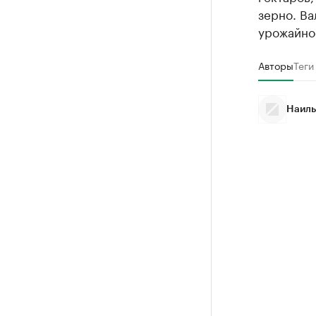
зерно. Ва
урожайнос
Авторы
Теги
Наиль