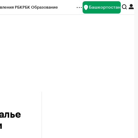
Башкортостан
вления РБК
РБК Образование
редитные рейтинги
Франшизы
Газета
ок наличной валюты
алье
и