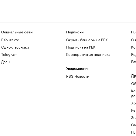
Социальные сети
Подписки
РБ
ВКонтакте
Скрыть баннеры на РБК
О 
Одноклассники
Подписка на РБК
Ко
Telegram
Корпоративная подписка
Ре
Дзен
Ра
Уведомления
RSS Новости
Др
Об
Ко
до
Хо
Ре
Зн
Са
РБ