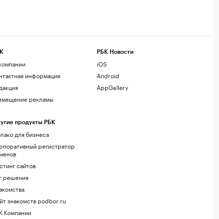
К
РБК Новости
компании
iOS
нтактная информация
Android
дакция
AppGallery
змещение рекламы
угие продукты РБК
лако для бизнеса
рпоративный регистратор
менов
стинг сайтов
г.решения
акомства
йт знакомств podbor.ru
К Компании