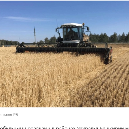
ельхоз РБ
 обильными осадками в районах Зауралья Башкирии м