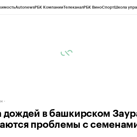
жимость
Autonews
РБК Компании
Телеканал
РБК Вино
Спорт
Школа упра
д
Стиль
Крипто
РБК Бизнес-среда
Дискуссионный клуб
Исследования
К
рагентов
Политика
Экономика
Бизнес
Технологии и медиа
Финансы
Рын
ан
а дождей в башкирском Заур
аются проблемы с семенам