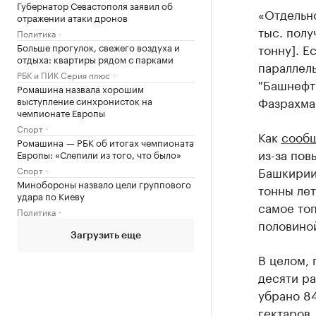
Губернатор Севастополя заявил об
«Отдельно
отражении атаки дронов
тыс. полу
Политика
Больше прогулок, свежего воздуха и
тонну]. Е
отдыха: квартиры рядом с парками
параллель
РБК и ПИК Серия плюс
"Башнефть
Ромашина назвала хорошим
Фазрахма
выступление синхронисток на
чемпионате Европы
Спорт
Как
сооб
Ромашина — РБК об итогах чемпионата
из-за по
Европы: «Слепили из того, что было»
Башкирии 
Спорт
Минобороны назвало цели группового
тонны лет
удара по Киеву
самое топ
Политика
половино
Загрузить еще
В целом, 
десяти р
убрано 84
гектаров,