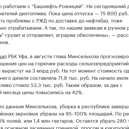
 работаем с "Башнефть-Розницей". На сегодняшний 
чателей дизтоплива. Пока цена отпуска — 75 800 руб.
сть проблемы с РЖД по доставке до нефтебаз, тоже
но отрабатываем. А так, по нашим заявкам в ручном
" грузит и отправляет, аграрии обеспечены», — расс
нов.
щал
РБК Уфа, в августе глава Минсельхоза прогнозиров
вышения цен на горючее расходы сельхозпредприятий
вырастут на 3 млрд руб. На тот момент стоимость о
него дизеля составляла 71,8 тыс. руб. На начало июля
ливо стоило 53,3 тыс. руб. Таким образом, за два с
й месяца цены повысились на 42%.
по данным Минсельхоза, уборка в республике заверш
айонах зерновые убраны на 95–100% площадей. По ре
% полей, или 1,4 млн гектаров. Остается убрать 280 
 в основном засеянных гречихой, просом и кукурузой