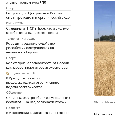
знать о третьем туре РПЛ
Спорт
Гастрогид по Центральной России:
сыры, крокодилы и органический сидр
РБК и РСХБ
Скандалы и ПТСР в Трое: кто и сколько
заработал на «Одиссее» Нолана
Технологии и медиа
Ромашина оценила судейство
российских синхронисток на
чемпионате Европы
Спорт
Roblox признал зависимость от России:
как зарабатывает игровая экосистема
Подписка на РБК
В Крыму рассказали о
продолжающихся ограничениях
подачи электричества
Общество
Силы ПВО за утро сбили 83 украинских
беспилотника над регионами России
Фото: Минс
Политика
В Ассоциации владельцев кинотеатров
В связи с