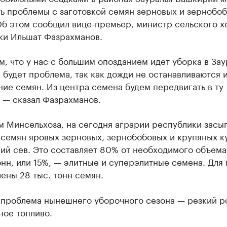
ть проблемы с заготовкой семян зерновых и зернобо
Об этом сообщил вице-премьер, министр сельского х
ки Ильшат Фазрахманов.
, что у нас с большим опозданием идет уборка в Зау
будет проблема, так как дожди не останавливаются и
ие семян. Из центра семена будем передвигать в ту
 — сказал Фазрахманов.
м Минсельхоза, на сегодня аграрии республики засы
 семян яровых зерновых, зернобобовых и крупяных к
ий сев. Это составляет 80% от необходимого объема
онн, или 15%, — элитные и суперэлитные семена. Для
ены 28 тыс. тонн семян.
 проблема нынешнего уборочного сезона — резкий р
ное топливо.