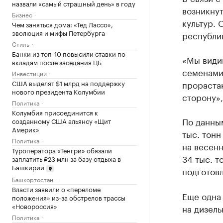
назвали «самый страшный день» в году
возникну
Бизнес
культур. 
Чем заняться дома: «Тед Лассо»,
эволюция и мифы Петербурга
республи
Стиль
Банки из топ-10 повысили ставки по
«Мы видим
вкладам после заседания ЦБ
семенами 
Инвестиции
США выделят $1 млрд на поддержку
прорастан
нового президента Колумбии
сторону»,
Политика
Колумбия присоединится к
По данны
созданному США альянсу «Щит
Америк»
тыс. тонн
Политика
на весенн
Туроператора «Тенгри» обязали
34 тыс. т
заплатить ₽23 млн за базу отдыха в
Башкирии
подготовл
Башкортостан
Власти заявили о «переломе
Еще одна
положения» из-за обстрелов трассы
«Новороссия»
на дизель
Политика