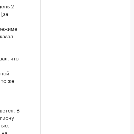
день 2
 [за
 режиме
казал
ал, что
дной
 то же
ается. В
гиону
тыс.
 на