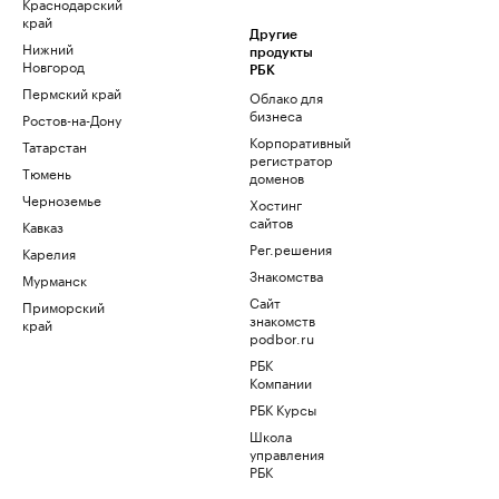
Краснодарский
край
Другие
Нижний
продукты
Новгород
РБК
Пермский край
Облако для
бизнеса
Ростов-на-Дону
Корпоративный
Татарстан
регистратор
Тюмень
доменов
Черноземье
Хостинг
сайтов
Кавказ
Рег.решения
Карелия
Знакомства
Мурманск
Сайт
Приморский
знакомств
край
podbor.ru
РБК
Компании
РБК Курсы
Школа
управления
РБК