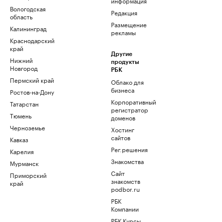
информация
Вологодская
Редакция
область
Размещение
Калининград
рекламы
Краснодарский
край
Другие
Нижний
продукты
Новгород
РБК
Пермский край
Облако для
бизнеса
Ростов-на-Дону
Корпоративный
Татарстан
регистратор
Тюмень
доменов
Черноземье
Хостинг
сайтов
Кавказ
Рег.решения
Карелия
Знакомства
Мурманск
Сайт
Приморский
знакомств
край
podbor.ru
РБК
Компании
РБК Курсы