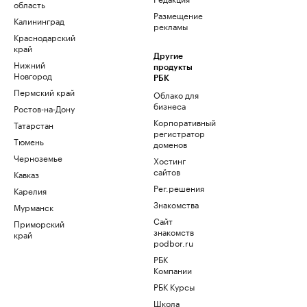
область
Размещение
Калининград
рекламы
Краснодарский
край
Другие
Нижний
продукты
Новгород
РБК
Пермский край
Облако для
бизнеса
Ростов-на-Дону
Корпоративный
Татарстан
регистратор
Тюмень
доменов
Черноземье
Хостинг
сайтов
Кавказ
Рег.решения
Карелия
Знакомства
Мурманск
Сайт
Приморский
знакомств
край
podbor.ru
РБК
Компании
РБК Курсы
Школа