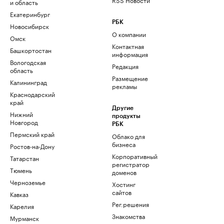
и область
Екатеринбург
РБК
Новосибирск
О компании
Омск
Контактная
Башкортостан
информация
Вологодская
Редакция
область
Размещение
Калининград
рекламы
Краснодарский
край
Другие
Нижний
продукты
Новгород
РБК
Пермский край
Облако для
бизнеса
Ростов-на-Дону
Корпоративный
Татарстан
регистратор
Тюмень
доменов
Черноземье
Хостинг
сайтов
Кавказ
Рег.решения
Карелия
Знакомства
Мурманск