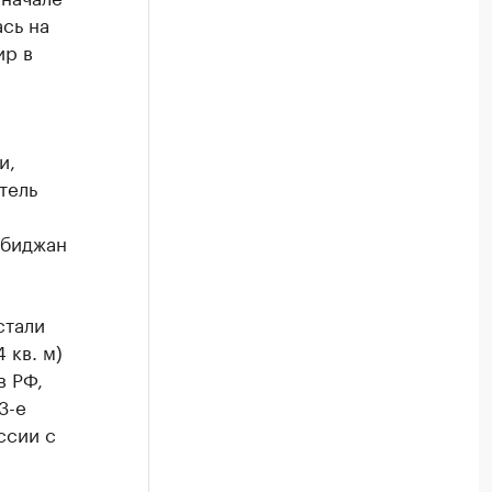
ась на
ир в
и,
тель
обиджан
стали
 кв. м)
в РФ,
3-е
оссии с