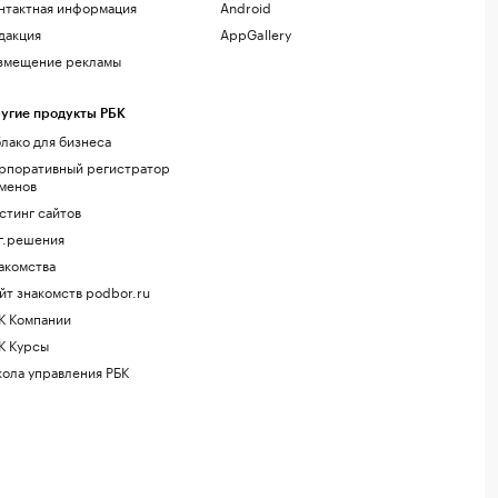
нтактная информация
Android
дакция
AppGallery
змещение рекламы
угие продукты РБК
лако для бизнеса
рпоративный регистратор
менов
стинг сайтов
г.решения
акомства
йт знакомств podbor.ru
К Компании
К Курсы
ола управления РБК