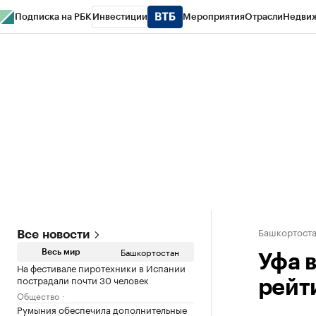
Подписка на РБК
Инвестиции
Мероприятия
Отрасли
Недви
РБК Курсы
РБК Life
Тренды
Визионеры
Национальные проекты
Горо
Спецпроекты СПб
Конференции СПб
Спецпроекты
Проверка конт
Башкортост
Все новости
Башкортостан
Весь мир
Уфа в
На фестивале пиротехники в Испании
пострадали почти 30 человек
рейт
Общество
Румыния обеспечила дополнительные