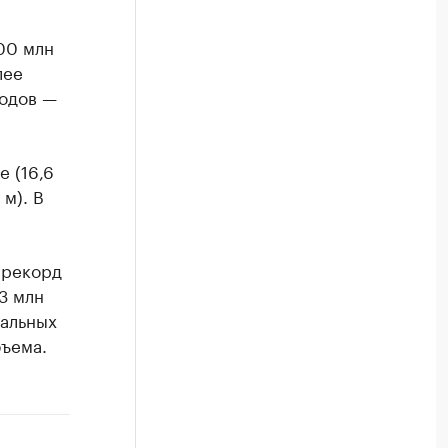
00 млн
лее
родов —
 (16,6
 м). В
 рекорд
3 млн
уальных
бъема.