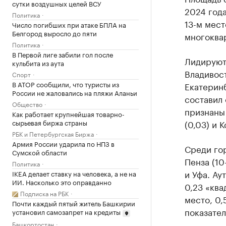
сутки воздушных целей ВСУ
2024 года
Политика
13-м мест
Число погибших при атаке БПЛА на
Белгород выросло до пяти
многоква
Политика
В Первой лиге забили гол после
Лидируют 
кульбита из аута
Владивост
Спорт
В АТОР сообщили, что туристы из
Екатеринб
России не жаловались на пляжи Аланьи
составил 
Общество
признаны 
Как работает крупнейшая товарно-
сырьевая биржа страны
(0,03) и 
РБК и Петербургская Биржа
Армия России ударила по НПЗ в
Среди го
Сумской области
Пенза (10-
Политика
и Уфа. Ау
IKEA делает ставку на человека, а не на
ИИ. Насколько это оправданно
0,23 «ква
Подписка на РБК
место, 0,
Почти каждый пятый житель Башкирии
показател
установил самозапрет на кредиты
Башкортостан