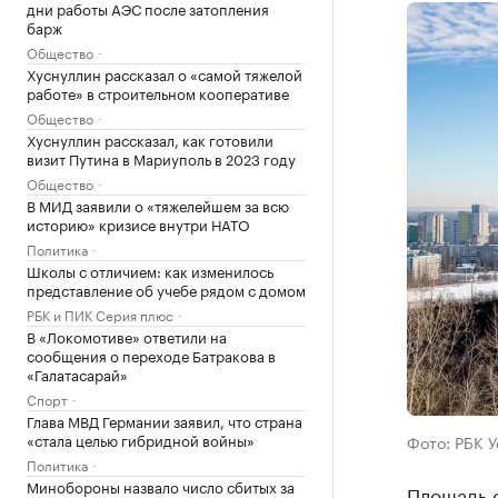
дни работы АЭС после затопления
барж
Общество
Хуснуллин рассказал о «самой тяжелой
работе» в строительном кооперативе
Общество
Хуснуллин рассказал, как готовили
визит Путина в Мариуполь в 2023 году
Общество
В МИД заявили о «тяжелейшем за всю
историю» кризисе внутри НАТО
Политика
Школы с отличием: как изменилось
представление об учебе рядом с домом
РБК и ПИК Серия плюс
В «Локомотиве» ответили на
сообщения о переходе Батракова в
«Галатасарай»
Спорт
Глава МВД Германии заявил, что страна
«стала целью гибридной войны»
Фото: РБК 
Политика
Минобороны назвало число сбитых за
Площадь с