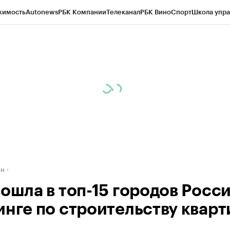
жимость
Autonews
РБК Компании
Телеканал
РБК Вино
Спорт
Школа упра
д
Стиль
Крипто
РБК Бизнес-среда
Дискуссионный клуб
Исследования
К
рагентов
Политика
Экономика
Бизнес
Технологии и медиа
Финансы
Рын
ан
ошла в топ-15 городов Росси
инге по строительству кварт