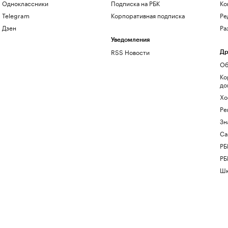
Одноклассники
Подписка на РБК
Ко
Telegram
Корпоративная подписка
Ре
Дзен
Ра
Уведомления
RSS Новости
Др
Об
Ко
до
Хо
Ре
Зн
Са
РБ
РБ
Шк