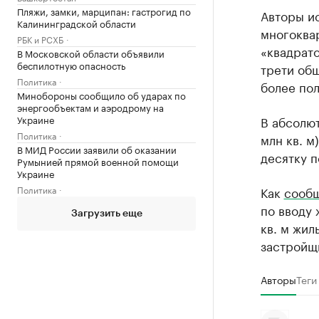
Пляжи, замки, марципан: гастрогид по
Авторы ис
Калининградской области
многоквар
РБК и РСХБ
«квадрато
В Московской области объявили
беспилотную опасность
трети общ
Политика
более по
Минобороны сообщило об ударах по
энергообъектам и аэродрому на
Украине
В абсолют
Политика
млн кв. м
В МИД России заявили об оказании
десятку п
Румынией прямой военной помощи
Украине
Политика
Как
сооб
по вводу 
Загрузить еще
кв. м жил
застройщи
Авторы
Теги