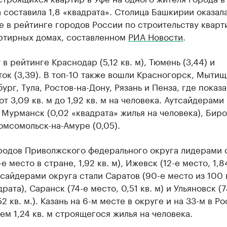
 составила 1,8 «квадрата». Столица Башкирии оказал
е в рейтинге городов России по строительству кварт
ртирных домах, составленном
РИА Новости
.
в рейтинге Краснодар (5,12 кв. м), Тюмень (3,44) и
ок (3,39). В топ-10 также вошли Красногорск, Мытищ
ург, Тула, Ростов-на-Дону, Рязань и Пенза, где показа
от 3,09 кв. м до 1,92 кв. м на человека. Аутсайдерами
Мурманск (0,02 «квадрата» жилья на человека), Бир
Комсомольск-на-Амуре (0,05).
родов Приволжского федерального округа лидерами 
е место в стране, 1,92 кв. м), Ижевск (12-е место, 1,84
тсайдерами округа стали Саратов (90-е место из 100 
драта), Саранск (74-е место, 0,51 кв. м) и Ульяновск (7
52 кв. м.). Казань на 6-м месте в округе и на 33-м в Р
ем 1,24 кв. м строящегося жилья на человека.