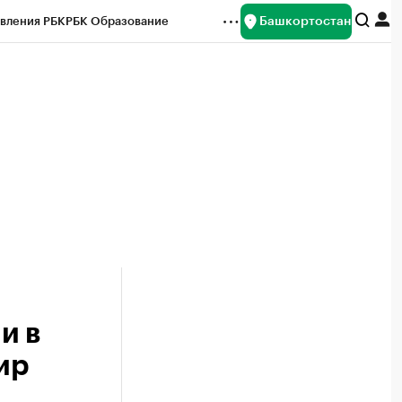
Башкортостан
вления РБК
РБК Образование
редитные рейтинги
Франшизы
Газета
ок наличной валюты
и в
ир