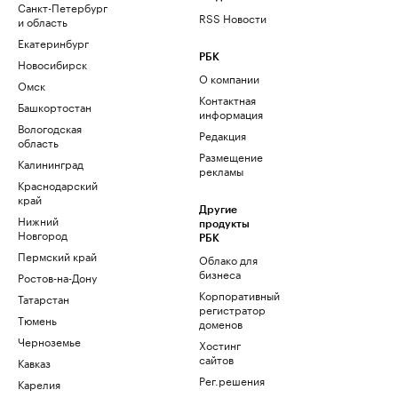
Санкт-Петербург
RSS Новости
и область
Екатеринбург
РБК
Новосибирск
О компании
Омск
Контактная
Башкортостан
информация
Вологодская
Редакция
область
Размещение
Калининград
рекламы
Краснодарский
край
Другие
Нижний
продукты
Новгород
РБК
Пермский край
Облако для
бизнеса
Ростов-на-Дону
Корпоративный
Татарстан
регистратор
Тюмень
доменов
Черноземье
Хостинг
сайтов
Кавказ
Рег.решения
Карелия