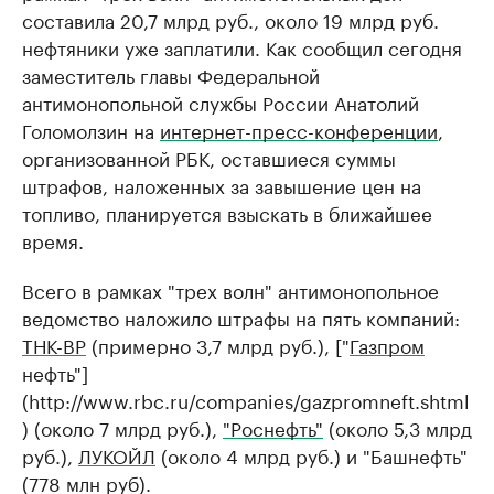
составила 20,7 млрд руб., около 19 млрд руб.
нефтяники уже заплатили. Как сообщил сегодня
заместитель главы Федеральной
антимонопольной службы России Анатолий
Голомолзин на
интернет-пресс-конференции
,
организованной РБК, оставшиеся суммы
штрафов, наложенных за завышение цен на
топливо, планируется взыскать в ближайшее
время.
Всего в рамках "трех волн" антимонопольное
ведомство наложило штрафы на пять компаний:
ТНК-ВР
(примерно 3,7 млрд руб.), ["
Газпром
нефть"]
(http://www.rbc.ru/companies/gazpromneft.shtml
) (около 7 млрд руб.),
"Роснефть"
(около 5,3 млрд
руб.),
ЛУКОЙЛ
(около 4 млрд руб.) и "Башнефть"
(778 млн руб).