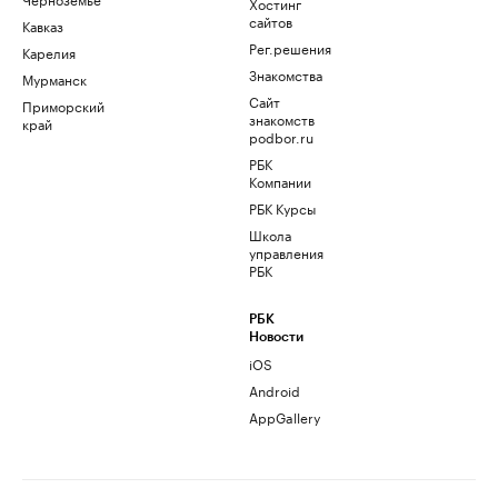
Хостинг
сайтов
Кавказ
Рег.решения
Карелия
Знакомства
Мурманск
Сайт
Приморский
знакомств
край
podbor.ru
РБК
Компании
РБК Курсы
Школа
управления
РБК
РБК
Новости
iOS
Android
AppGallery