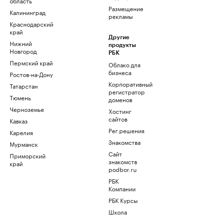
область
Размещение
Калининград
рекламы
Краснодарский
край
Другие
Нижний
продукты
Новгород
РБК
Пермский край
Облако для
бизнеса
Ростов-на-Дону
Корпоративный
Татарстан
регистратор
Тюмень
доменов
Черноземье
Хостинг
сайтов
Кавказ
Рег.решения
Карелия
Знакомства
Мурманск
Сайт
Приморский
знакомств
край
podbor.ru
РБК
Компании
РБК Курсы
Школа