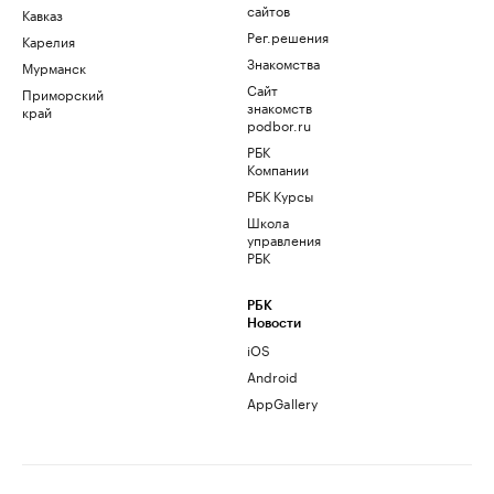
сайтов
Кавказ
Рег.решения
Карелия
Знакомства
Мурманск
Сайт
Приморский
знакомств
край
podbor.ru
РБК
Компании
РБК Курсы
Школа
управления
РБК
РБК
Новости
iOS
Android
AppGallery