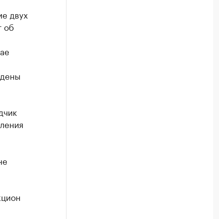
ие двух
т об
чае
едены
дчик
вления
не
кцион