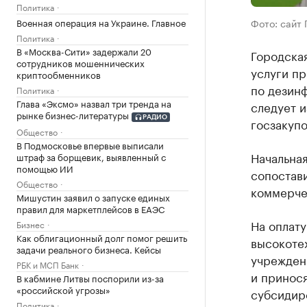
Политика
Фото: сайт 
Военная операция на Украине. Главное
Политика
В «Москва-Сити» задержали 20
Городская
сотрудников мошеннических
услуги п
криптообменников
по дезинф
Политика
Глава «Эксмо» назвал три тренда на
следует 
рынке бизнес-литературы
РАДИО
госзакупо
Общество
В Подмосковье впервые выписали
Начальна
штраф за борщевик, выявленный с
помощью ИИ
сопостав
Общество
коммерче
Мишустин заявил о запуске единых
правил для маркетплейсов в ЕАЭС
На оплату
Бизнес
Как облигационный долг помог решить
высокоте
задачи реального бизнеса. Кейсы
учрежден
РБК и МСП Банк
и принос
В кабмине Литвы поспорили из-за
«российской угрозы»
субсидир
Политика