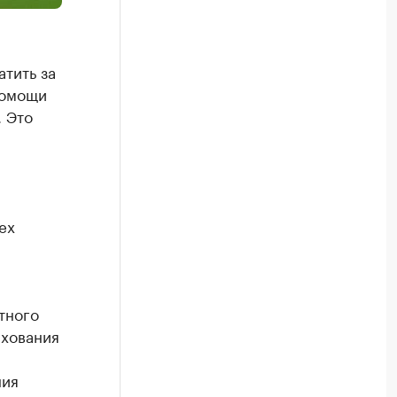
атить за
помощи
. Это
ех
тного
ахования
ния