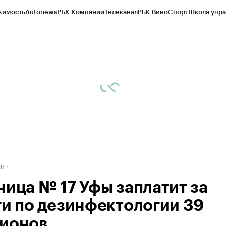
жимость
Autonews
РБК Компании
Телеканал
РБК Вино
Спорт
Школа упра
д
Стиль
Крипто
РБК Бизнес-среда
Дискуссионный клуб
Исследования
К
рагентов
Политика
Экономика
Бизнес
Технологии и медиа
Финансы
Рын
ан
ница № 17 Уфы заплатит за
ги по дезинфектологии 39
ионов