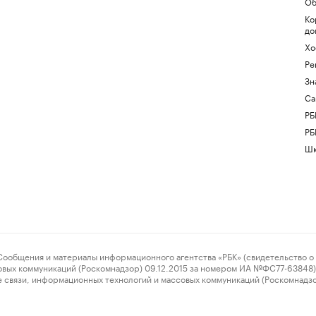
Об
Ко
до
Хо
Ре
Зн
Са
РБ
РБ
Шк
ения и материалы информационного агентства «РБК» (свидетельство о 
овых коммуникаций (Роскомнадзор) 09.12.2015 за номером ИА №ФС77-63848) 
 связи, информационных технологий и массовых коммуникаций (Роскомнадз