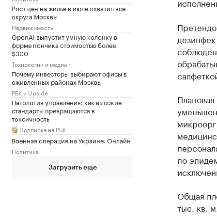
исполнени
Рост цен на жилье в июле охватил все
округа Москвы
Претендо
Недвижимость
OpenAI выпустит умную колонку в
дезинфект
форме пончика стоимостью более
соблюден
$300
обрабаты
Технологии и медиа
Почему инвесторы выбирают офисы в
салфетко
оживленных районах Москвы
РБК и Upside
Плановая
Патология управления: как высокие
уменьшен
стандарты превращаются в
токсичность
микроорг
Подписка на РБК
медицинс
Военная операция на Украине. Онлайн
персонал
Политика
по эпиде
Загрузить еще
исключен
Общая пл
тыс. кв. м