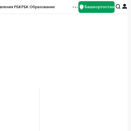
Башкортостан
вления РБК
РБК Образование
редитные рейтинги
Франшизы
Газета
ок наличной валюты