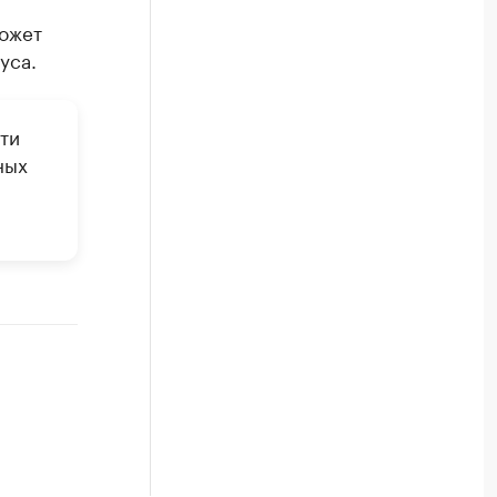
может
уса.
ти
ных