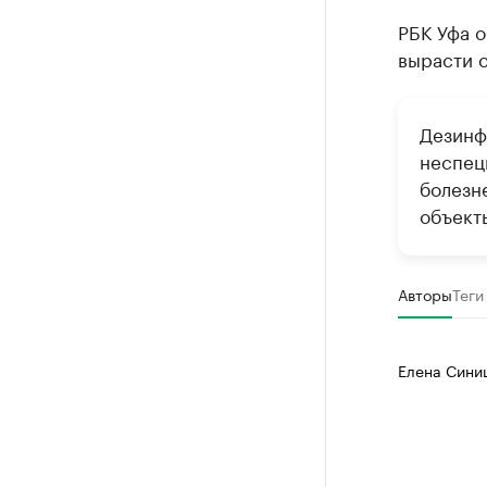
РБК Уфа о
вырасти с
Дезинф
неспец
болезн
объект
Авторы
Теги
Елена Сини