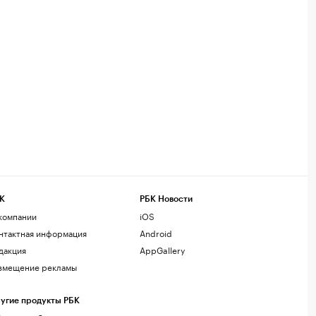
К
РБК Новости
компании
iOS
нтактная информация
Android
дакция
AppGallery
змещение рекламы
угие продукты РБК