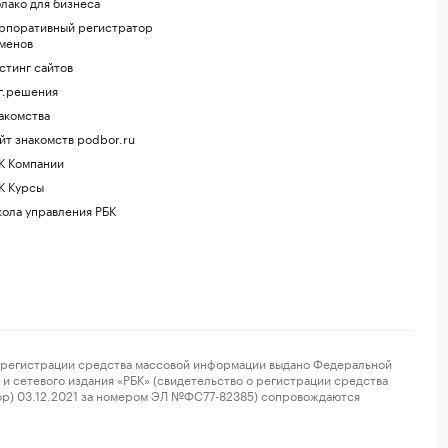
лако для бизнеса
рпоративный регистратор
менов
стинг сайтов
г.решения
акомства
йт знакомств podbor.ru
К Компании
К Курсы
ола управления РБК
регистрации средства массовой информации выдано Федеральной
и сетевого издания «РБК» (свидетельство о регистрации средства
ор) 03.12.2021 за номером ЭЛ №ФС77-82385) сопровождаются