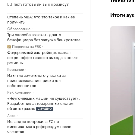
✍🏻 Тест: готовы ли вы к кризису?
Итоги аук
Степень MBA: что это такое и как ее
получить
Образование
Три способа взыскать долг с
бенефициара без запуска банкротства
Подписка на РБК
Федеральный застройщик назвал
секрет эффективного выхода в новые
регионы
Компании
Изъятие земельного участка за
неиспользование: риски для
собственников
РБК Компании
«Неугоняемых машин не существует».
Разработчик автоохранных систем —
об автокражах
РАДИО
Авто
Исландия попросила ЕС не
вмешиваться в референдум насчет
членства