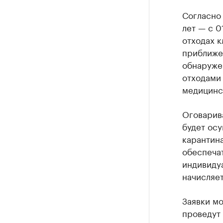
Согласно 
лет — с 0
отходах к
приближен
обнаруже
отходами
медицинс
Оговарива
будет ос
карантин
обеспечат
индивидуа
начисляет
Заявки мо
проведут 