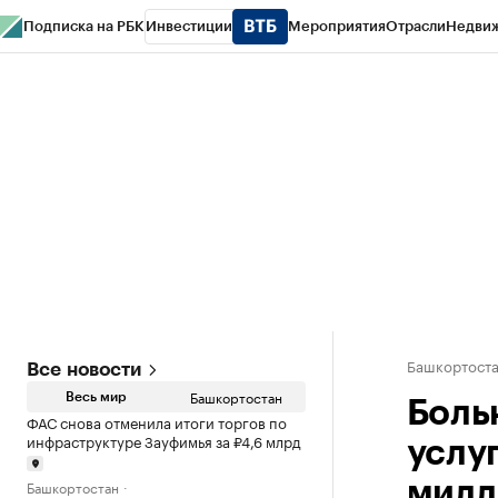
Подписка на РБК
Инвестиции
Мероприятия
Отрасли
Недви
РБК Курсы
РБК Life
Тренды
Визионеры
Национальные проекты
Горо
Спецпроекты СПб
Конференции СПб
Спецпроекты
Проверка конт
Башкортост
Все новости
Башкортостан
Весь мир
Боль
ФАС снова отменила итоги торгов по
инфраструктуре Зауфимья за ₽4,6 млрд
услу
Башкортостан
милл