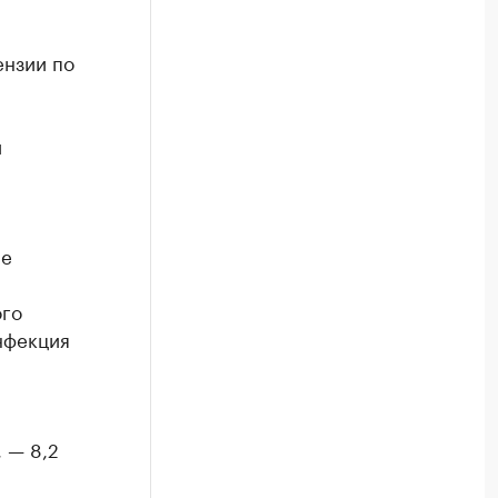
ензии по
и
ие
ого
нфекция
 — 8,2