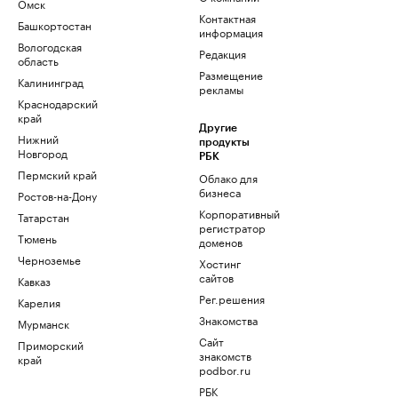
Омск
Контактная
Башкортостан
информация
Вологодская
Редакция
область
Размещение
Калининград
рекламы
Краснодарский
край
Другие
Нижний
продукты
Новгород
РБК
Пермский край
Облако для
бизнеса
Ростов-на-Дону
Корпоративный
Татарстан
регистратор
Тюмень
доменов
Черноземье
Хостинг
сайтов
Кавказ
Рег.решения
Карелия
Знакомства
Мурманск
Сайт
Приморский
знакомств
край
podbor.ru
РБК