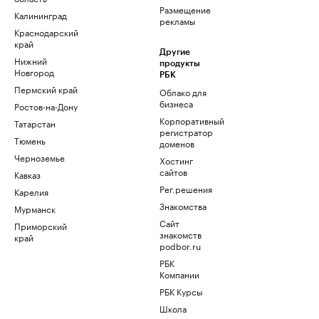
Размещение
Калининград
рекламы
Краснодарский
край
Другие
Нижний
продукты
Новгород
РБК
Пермский край
Облако для
бизнеса
Ростов-на-Дону
Корпоративный
Татарстан
регистратор
Тюмень
доменов
Черноземье
Хостинг
сайтов
Кавказ
Рег.решения
Карелия
Знакомства
Мурманск
Сайт
Приморский
знакомств
край
podbor.ru
РБК
Компании
РБК Курсы
Школа