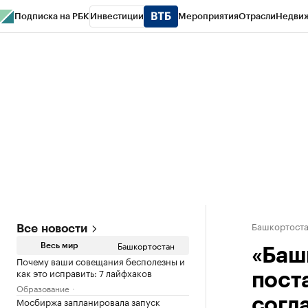
Подписка на РБК
Инвестиции
Мероприятия
Отрасли
Недви
РБК Курсы
РБК Life
Тренды
Визионеры
Национальные проекты
Горо
Спецпроекты СПб
Конференции СПб
Спецпроекты
Проверка конт
Башкортост
Все новости
Башкортостан
Весь мир
«Баш
Почему ваши совещания бесполезны и
как это исправить: 7 лайфхаков
пост
Образование
Мосбиржа запланировала запуск
согл