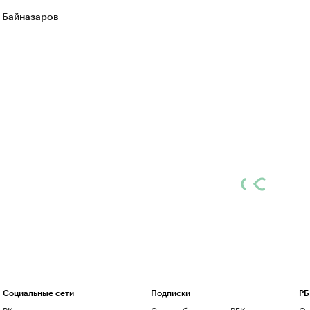
 Байназаров
Социальные сети
Подписки
РБ
ВКонтакте
Скрыть баннеры на РБК
О 