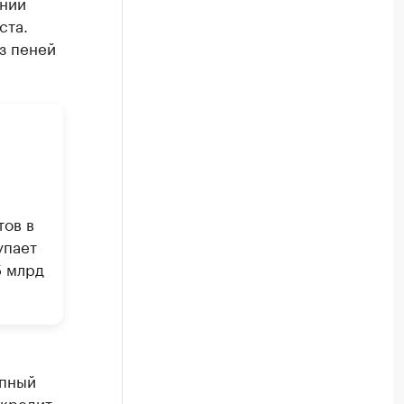
ении
ста.
з пеней
тов в
упает
5 млрд
упный
 кредит