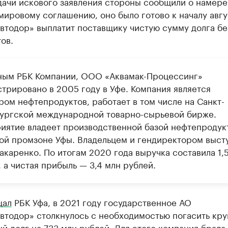
дачи искового заявления стороны сообщили о намер
мировому соглашению, оно было готово к началу авгу
втодор» выплатит поставщику чистую сумму долга бе
ов.
ным РБК Компании, ООО «Аквамак-Процессинг»
стрировано в 2005 году в Уфе. Компания является
ром нефтепродуктов, работает в том числе на Санкт-
ургской международной товарно-сырьевой бирже.
иятие владеет производственной базой нефтепродук
ой промзоне Уфы. Владельцем и гендиректором выст
акаренко. По итогам 2020 года выручка составила 1,
 а чистая прибыль — 3,4 млн рублей.
щал
РБК Уфа, в 2021 году государственное АО
втодор» столкнулось с необходимостью погасить кр
й долг на 733 млн рублей. Для этого компания брала