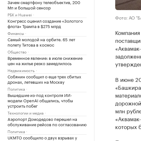
Зачем смартфону телеобъектив, 200
Мп и большой сенсор
РБК и Huawei
Фото: АО "
Конгресс оценил создание «Золотого
флота» Трампа в $275 млрд
Компания
Финансы
Самый молодой на орбите. 65 лет
поставщи
полету Титова в космос
«Аквамак
Общество
задолженн
Временное явление: в июле снижение
утвержде
цен на жилье резко замедлилось
Недвижимость
Собянин сообщил о еще трех сбитых
В июне 2
дронах, летевших на Москву
«Башкирав
Политика
материало
Вышедшие из-под контроля ИИ-
модели OpenAI общались, чтобы
дорожной
устроить побег
млн рубле
Технологии и медиа
«Аквамак-
Аэропорт Домодедово перешел на
обслуживание рейсов по согласованию
которых б
Политика
UKMTO сообщило о двух взрывах у