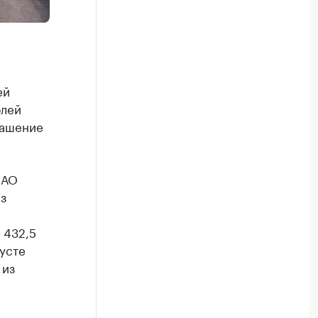
ей
блей
лашение
 АО
з
 432,5
густе
 из