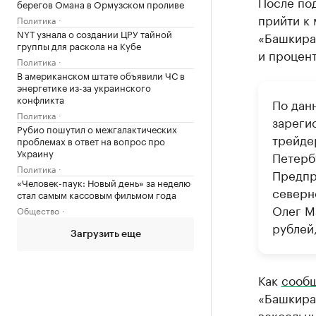
После по
берегов Омана в Ормузском проливе
прийти к 
Политика
NYT узнала о создании ЦРУ тайной
«Башкира
группы для раскола на Кубе
и процент
Политика
В американском штате объявили ЧС в
энергетике из-за украинского
конфликта
По дан
Политика
зареги
Рубио пошутил о межгалактических
трейде
проблемах в ответ на вопрос про
Украину
Петерб
Политика
Предпр
«Человек-паук: Новый день» за неделю
северн
стал самым кассовым фильмом года
Олег М
Общество
рублей,
Загрузить еще
Как
сооб
«Башкира
вексельны