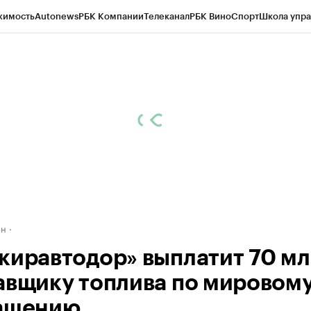
жимость
Autonews
РБК Компании
Телеканал
РБК Вино
Спорт
Школа упра
д
Стиль
Крипто
РБК Бизнес-среда
Дискуссионный клуб
Исследования
К
рагентов
Политика
Экономика
Бизнес
Технологии и медиа
Финансы
Рын
ан
киравтодор» выплатит 70 м
авщику топлива по мировом
ашению