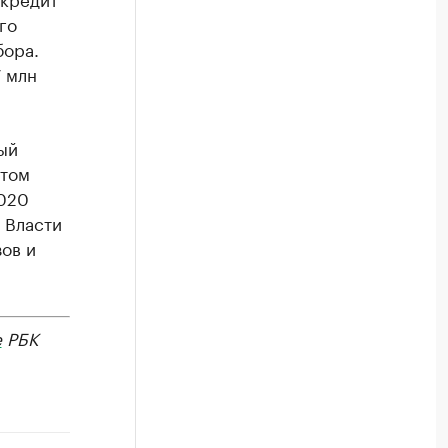
го
бора.
 млн
ый
этом
2020
 Власти
ов и
е
РБК