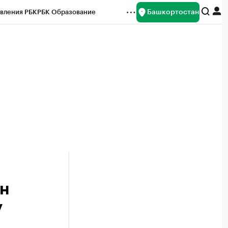
Башкортостан
вления РБК
РБК Образование
редитные рейтинги
Франшизы
Газета
ок наличной валюты
лн
у