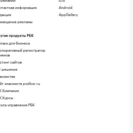
нтактная информация
Android
дакция
AppGallery
змещение рекламы
угие продукты РБК
лако для бизнеса
рпоративный регистратор
менов
стинг сайтов
г.решения
акомства
йт знакомств podbor.ru
К Компании
К Курсы
ола управления РБК