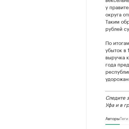
у правите
округа от
Таким об
рублей с
По итога
убыток в 
выручка к
года пред
республи
удорожан
Следите 
Уфа и в г
Авторы
Теги