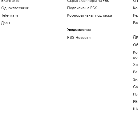
Одноклассники
Подписка на РБК
Ко
Telegram
Корпоративная подписка
Ре
Дзен
Ра
Уведомления
RSS Новости
Др
Об
Ко
до
Хо
Ре
Зн
Са
РБ
РБ
Шк