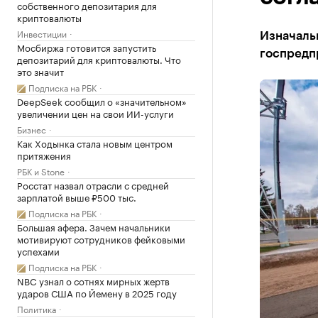
собственного депозитария для
криптовалюты
Инвестиции
Изначальн
Мосбиржа готовится запустить
госпредп
депозитарий для криптовалюты. Что
это значит
Подписка на РБК
DeepSeek сообщил о «значительном»
увеличении цен на свои ИИ-услуги
Бизнес
Как Ходынка стала новым центром
притяжения
РБК и Stone
Росстат назвал отрасли с средней
зарплатой выше ₽500 тыс.
Подписка на РБК
Большая афера. Зачем начальники
мотивируют сотрудников фейковыми
успехами
Подписка на РБК
NBC узнал о сотнях мирных жертв
ударов США по Йемену в 2025 году
Политика