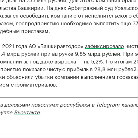
льства Башкирии. На днях Арбитражный суд Уральско
казался освободить компанию от исполнительского с
разом, госпредприятию необходимо выплатить еще 37
удебным приставам.
м 2021 года АО «Башкиравтодор»
зафиксировало
чист
1,4 млрд рублей при выручке 9,85 млрд рублей. При 
омпании за год даже выросла — на 5,2%. По итогам 
приятие показало чистую прибыль в 28,8 млн рублей.
ки объяснили убытки компании выполнением госзаказ
ием стройматериалов.
за деловыми новостями республики в
Telegram-канал
руппе
Вконтакте
.