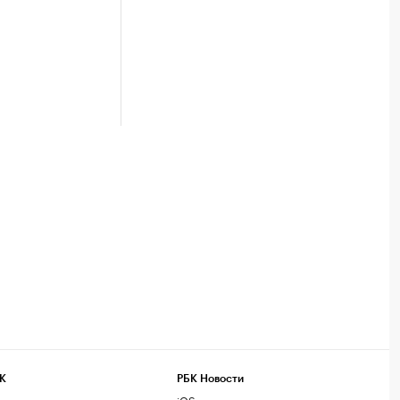
К
РБК Новости
компании
iOS