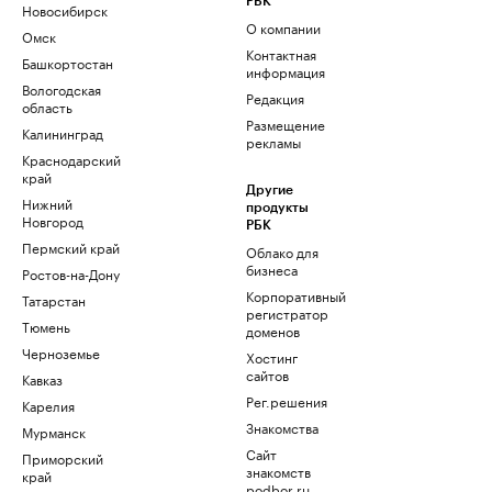
РБК
Новосибирск
О компании
Омск
Контактная
Башкортостан
информация
Вологодская
Редакция
область
Размещение
Калининград
рекламы
Краснодарский
край
Другие
Нижний
продукты
Новгород
РБК
Пермский край
Облако для
бизнеса
Ростов-на-Дону
Корпоративный
Татарстан
регистратор
Тюмень
доменов
Черноземье
Хостинг
сайтов
Кавказ
Рег.решения
Карелия
Знакомства
Мурманск
Сайт
Приморский
знакомств
край
podbor.ru