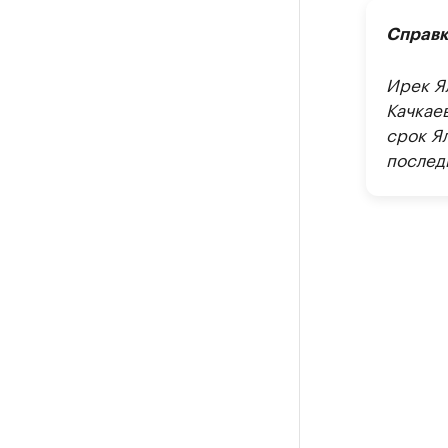
Справк
Ирек Я
Качкаев
срок Ял
последн