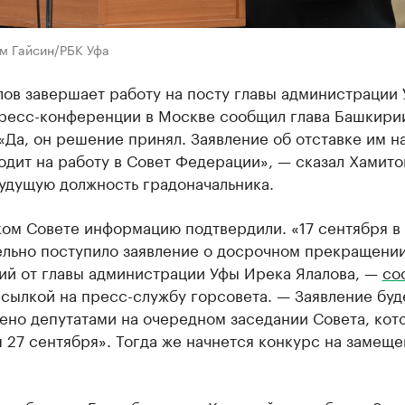
ем Гайсин/РБК Уфа
ов завершает работу на посту главы администрации 
пресс-конференции в Москве сообщил глава Башкири
«Да, он решение принял. Заявление об отставке им н
дит на работу в Совет Федерации», — сказал Хамито
удущую должность градоначальника.
ком Совете информацию подтвердили. «17 сентября в
ельно поступило заявление о досрочном прекращени
ий от главы администрации Уфы Ирека Ялалова, —
со
сылкой на пресс-службу горсовета. — Заявление буд
ено депутатами на очередном заседании Совета, кот
 27 сентября». Тогда же начнется конкурс на замещ