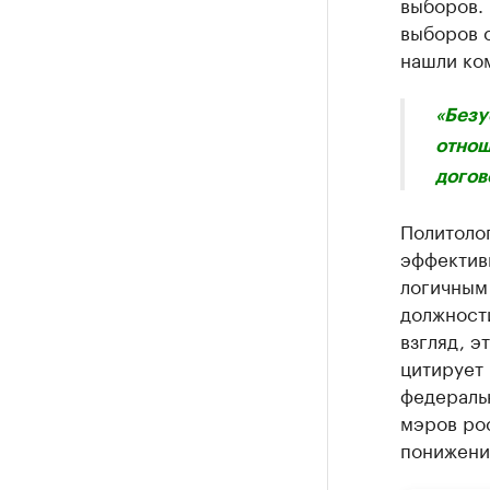
выборов. 
выборов о
нашли ко
«Безу
отнош
догов
Политоло
эффектив
логичным 
должност
взгляд, э
цитирует
федеральн
мэров рос
понижение