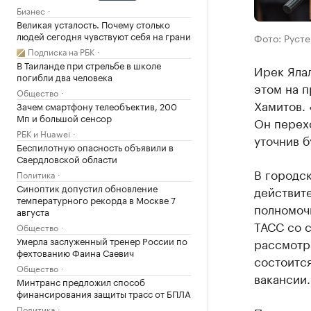
Бизнес
Великая усталость. Почему столько
людей сегодня чувствуют себя на грани
Фото: Руст
Подписка на РБК
В Таиланде при стрельбе в школе
Ирек Ялал
погибли два человека
этом на 
Общество
Хамитов. 
Зачем смартфону телеобъектив, 200
Мп и большой сенсор
Он перехо
РБК и Huawei
уточнив б
Беспилотную опасность объявили в
Свердловской области
В городс
Политика
Синоптик допустил обновление
действит
температурного рекорда в Москве 7
полномоч
августа
ТАСС со с
Общество
Умерла заслуженный тренер России по
рассмотр
фехтованию Фаина Саевич
состоится
Общество
вакансии.
Минтранс предложил способ
финансирования защиты трасс от БПЛА
Политика