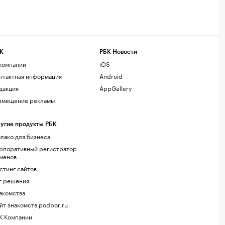
К
РБК Новости
компании
iOS
нтактная информация
Android
дакция
AppGallery
змещение рекламы
угие продукты РБК
лако для бизнеса
рпоративный регистратор
менов
стинг сайтов
г.решения
акомства
йт знакомств podbor.ru
К Компании