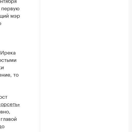
ентября
в первую
ющий мэр
о
 Ирека
ростыми
ки
ение, то
ост
орсеть»
вно,
 главой
до