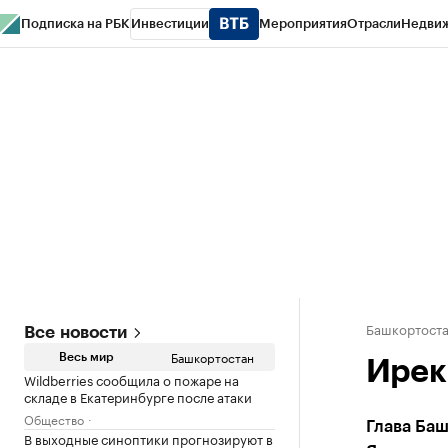
Подписка на РБК
Инвестиции
Мероприятия
Отрасли
Недви
РБК Курсы
РБК Life
Тренды
Визионеры
Национальные проекты
Горо
Спецпроекты СПб
Конференции СПб
Спецпроекты
Проверка конт
Башкортост
Все новости
Башкортостан
Весь мир
Ирек
Wildberries сообщила о пожаре на
складе в Екатеринбурге после атаки
Общество
Глава Ба
В выходные синоптики прогнозируют в