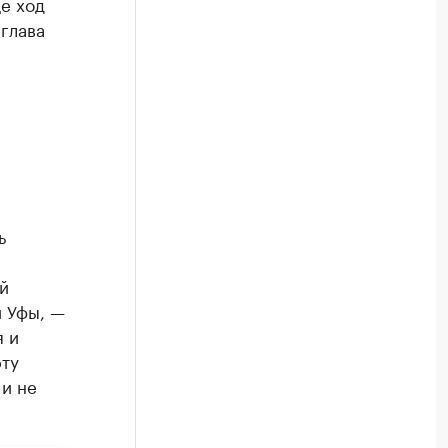
е ход
 глава
ь
й
й Уфы, —
 и
рту
и не