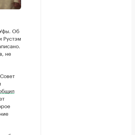
Уфы. Об
и Рустэм
аписано.
в, не
 Совет
и
общил
ет
орое
ение