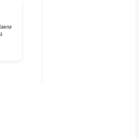
авла
й