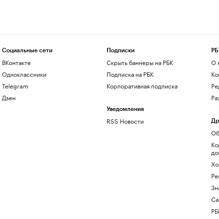
Социальные сети
Подписки
РБ
ВКонтакте
Скрыть баннеры на РБК
О 
Одноклассники
Подписка на РБК
Ко
Telegram
Корпоративная подписка
Ре
Дзен
Ра
Уведомления
RSS Новости
Др
Об
Ко
до
Хо
Ре
Зн
Са
РБ