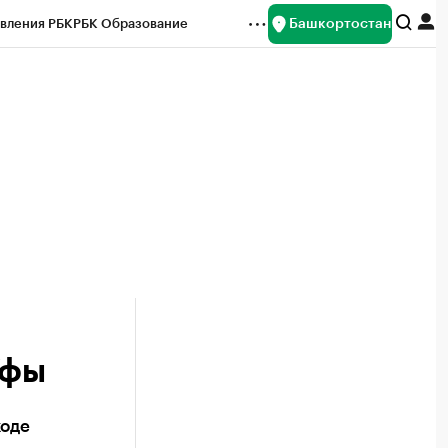
Башкортостан
вления РБК
РБК Образование
редитные рейтинги
Франшизы
Газета
ок наличной валюты
Уфы
ходе