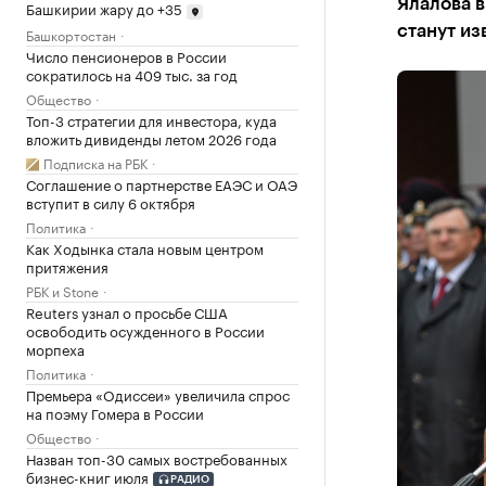
Ялалова 
Башкирии жару до +35
станут из
Башкортостан
Число пенсионеров в России
сократилось на 409 тыс. за год
Общество
Топ-3 стратегии для инвестора, куда
вложить дивиденды летом 2026 года
Подписка на РБК
Соглашение о партнерстве ЕАЭС и ОАЭ
вступит в силу 6 октября
Политика
Как Ходынка стала новым центром
притяжения
РБК и Stone
Reuters узнал о просьбе США
освободить осужденного в России
морпеха
Политика
Премьера «Одиссеи» увеличила спрос
на поэму Гомера в России
Общество
Назван топ-30 самых востребованных
бизнес-книг июля
РАДИО