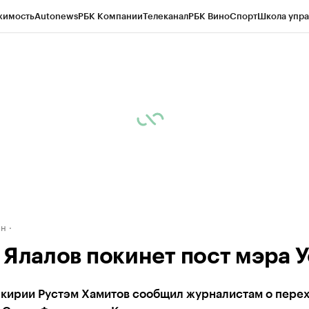
жимость
Autonews
РБК Компании
Телеканал
РБК Вино
Спорт
Школа упра
д
Стиль
Крипто
РБК Бизнес-среда
Дискуссионный клуб
Исследования
К
рагентов
Политика
Экономика
Бизнес
Технологии и медиа
Финансы
Рын
ан
 Ялалов покинет пост мэра 
шкирии Рустэм Хамитов сообщил журналистам о пере