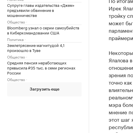
По итога
Супруге главы издательства «Джем»
Ирек Ялал
предъявили обвинение в
тройку с
мошенничестве
может быт
Общество
Bloomberg узнал о серии самоубийств
парламент
в Киберкомандовании США
праймери
Политика
Землетрясение магнитудой 4,1
произошло в Туве
Некоторы
Общество
Ялалова в
Средняя пенсия неработающих
отношени
превысила ₽35 тыс. в семи регионах
России
зрения по
Общество
точно как
влиятель
Загрузить еще
реальном
мэра бол
мнение по
этот шаг
республик