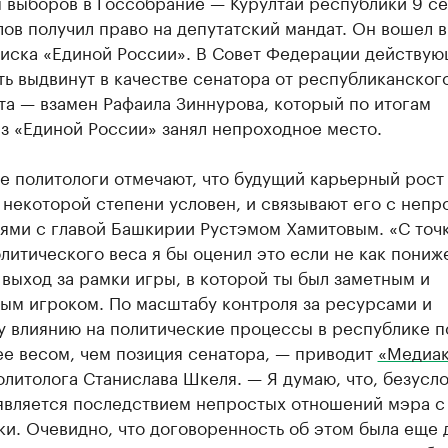
м выборов в Госсобрание — Курултай республики 9 с
ов получил право на депутатский мандат. Он вошел 
писка «Единой России». В Совет Федерации действу
ь выдвинут в качестве сенатора от республиканског
а — взамен Рафаила Зиннурова, который по итогам
з «Единой России» занял непроходное место.
е политологи отмечают, что будущий карьерный рост
 некоторой степени условен, и связывают его с неп
ями с главой Башкирии Рустэмом Хамитовым. «С точ
литического веса я бы оценил это если не как пониж
 выход за рамки игры, в которой ты был заметным и
ным игроком. По масштабу контроля за ресурсами и
у влиянию на политические процессы в республике п
ее весом, чем позиция сенатора, — приводит
«Медиак
литолога Станислава Шкеля. — Я думаю, что, безусло
 является последствием непростых отношений мэра с
и. Очевидно, что договоренность об этом была еще 