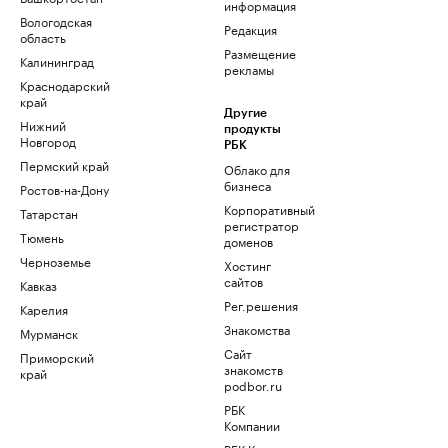
информация
Вологодская
Редакция
область
Размещение
Калининград
рекламы
Краснодарский
край
Другие
Нижний
продукты
Новгород
РБК
Пермский край
Облако для
бизнеса
Ростов-на-Дону
Корпоративный
Татарстан
регистратор
Тюмень
доменов
Черноземье
Хостинг
сайтов
Кавказ
Рег.решения
Карелия
Знакомства
Мурманск
Сайт
Приморский
знакомств
край
podbor.ru
РБК
Компании