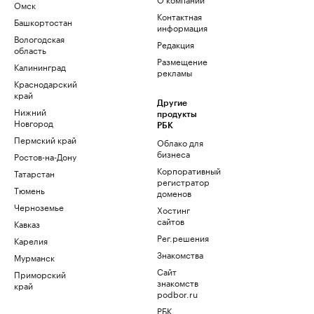
Омск
Контактная
Башкортостан
информация
Вологодская
Редакция
область
Размещение
Калининград
рекламы
Краснодарский
край
Другие
Нижний
продукты
Новгород
РБК
Пермский край
Облако для
бизнеса
Ростов-на-Дону
Корпоративный
Татарстан
регистратор
Тюмень
доменов
Черноземье
Хостинг
сайтов
Кавказ
Рег.решения
Карелия
Знакомства
Мурманск
Сайт
Приморский
знакомств
край
podbor.ru
РБК